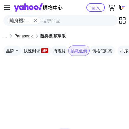
Yahoo購物中心
登入
隨身機/類
單眼
Panasonic
隨身機/類單眼
品牌
快速到貨
有現貨
挑戰低價
價格低到高
排序