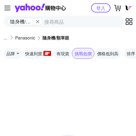
Yahoo購物中心
登入
隨身機/類
單眼
Panasonic
隨身機/類單眼
品牌
快速到貨
有現貨
挑戰低價
價格低到高
排序