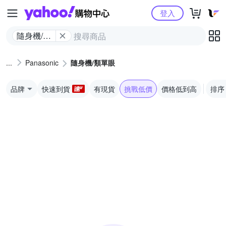
Yahoo購物中心
登入
隨身機/類
單眼
Panasonic
隨身機/類單眼
品牌
快速到貨
有現貨
挑戰低價
價格低到高
排序