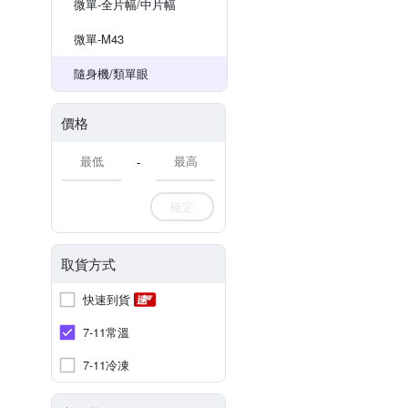
微單-全片幅/中片幅
微單-M43
隨身機/類單眼
價格
-
確定
取貨方式
快速到貨
7-11常溫
7-11冷凍