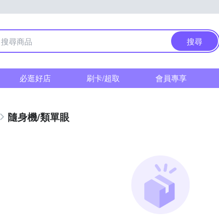
搜尋
必逛好店
刷卡/超取
會員專享
隨身機/類單眼