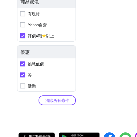
商品狀況
有現貨
Yahoo自營
評價4顆
以上
優惠
挑戰低價
券
活動
清除所有條件