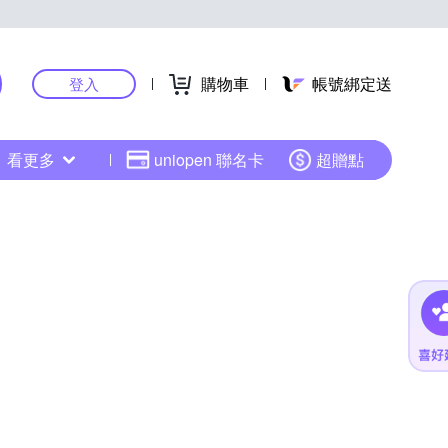
購物車
帳號綁定送
登入
看更多
uniopen 聯名卡
超贈點