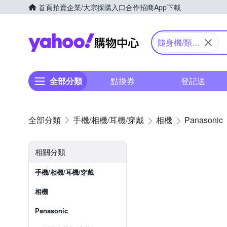
首頁
拍賣
企業/大宗採購入口
合作招商
App下載
Yahoo購物中心
隨身機/類單
眼
全部分類
點換券
登記送
手機/相機/耳機/穿戴
相機
Panasonic
相關分類
手機/相機/耳機/穿戴
相機
Panasonic