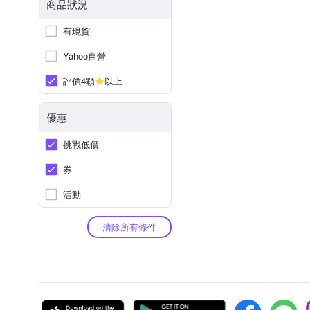
商品狀況
有現貨
Yahoo自營
評價4顆
以上
優惠
挑戰低價
券
活動
清除所有條件