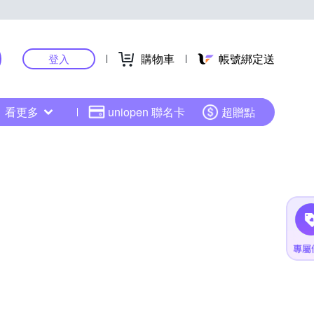
購物車
帳號綁定送
登入
看更多
uniopen 聯名卡
超贈點