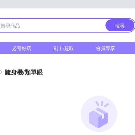
搜尋
必逛好店
刷卡/超取
會員專享
隨身機/類單眼