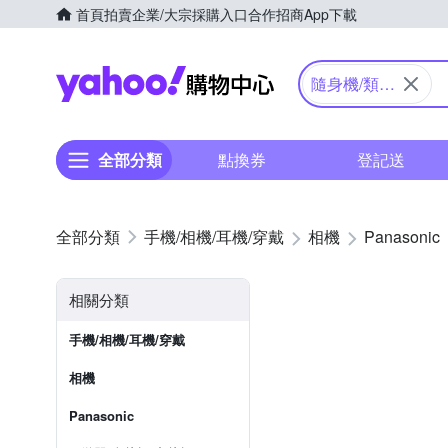
首頁
拍賣
企業/大宗採購入口
合作招商
App下載
Yahoo購物中心
隨身機/類單
眼
全部分類
點換券
登記送
手機/相機/耳機/穿戴
相機
Panasonic
相關分類
手機/相機/耳機/穿戴
相機
Panasonic