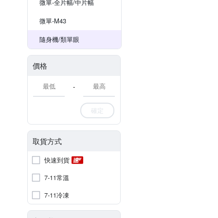
微單-全片幅/中片幅
微單-M43
隨身機/類單眼
價格
-
確定
取貨方式
快速到貨
7-11常溫
7-11冷凍