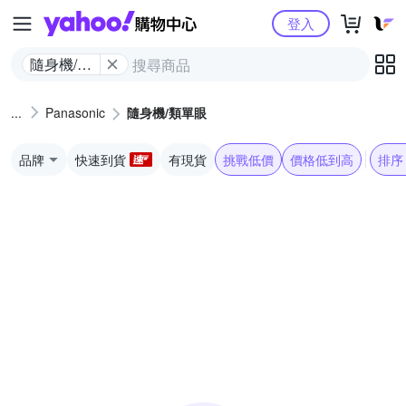
Yahoo購物中心
登入
隨身機/類
單眼
Panasonic
隨身機/類單眼
品牌
快速到貨
有現貨
挑戰低價
價格低到高
排序