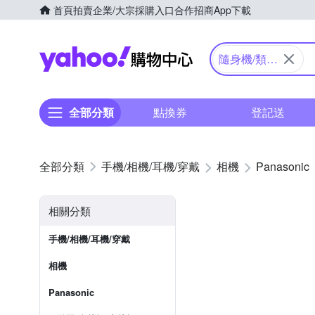
首頁
拍賣
企業/大宗採購入口
合作招商
App下載
Yahoo購物中心
隨身機/類單
眼
全部分類
點換券
登記送
手機/相機/耳機/穿戴
相機
Panasonic
相關分類
手機/相機/耳機/穿戴
相機
Panasonic