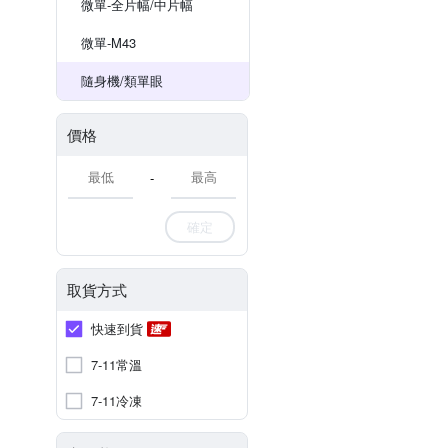
微單-全片幅/中片幅
微單-M43
隨身機/類單眼
價格
-
確定
取貨方式
快速到貨
7-11常溫
7-11冷凍