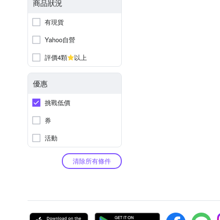
商品狀況
有現貨
Yahoo自營
評價4顆
以上
優惠
挑戰低價
券
活動
清除所有條件