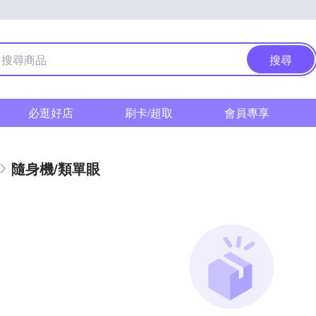
搜尋
必逛好店
刷卡/超取
會員專享
隨身機/類單眼