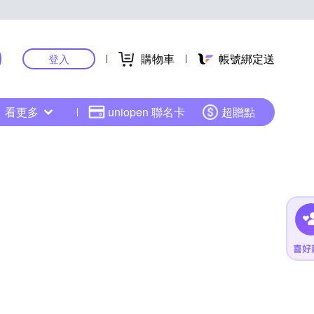
購物車
帳號綁定送
登入
看更多
uniopen 聯名卡
超贈點