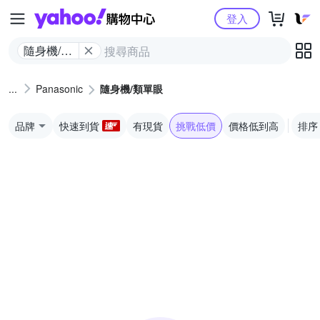
Yahoo購物中心
登入
隨身機/類
單眼
Panasonic
隨身機/類單眼
品牌
快速到貨
有現貨
挑戰低價
價格低到高
排序