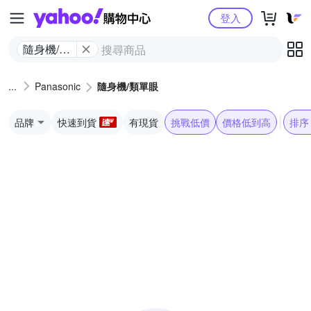
Yahoo購物中心
登入
隨身機/類
單眼
Panasonic
隨身機/類單眼
品牌
快速到貨
有現貨
挑戰低價
價格低到高
排序