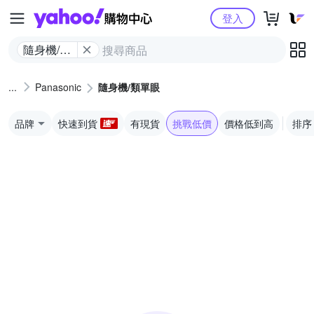
Yahoo購物中心
登入
隨身機/類
單眼
Panasonic
隨身機/類單眼
品牌
快速到貨
有現貨
挑戰低價
價格低到高
排序