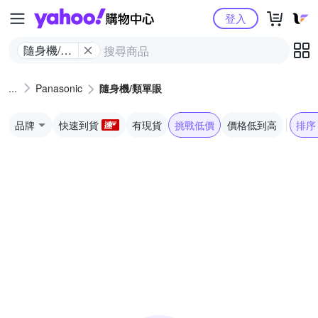
Yahoo購物中心
登入
隨身機/類
單眼
Panasonic
隨身機/類單眼
品牌
快速到貨
有現貨
挑戰低價
價格低到高
排序