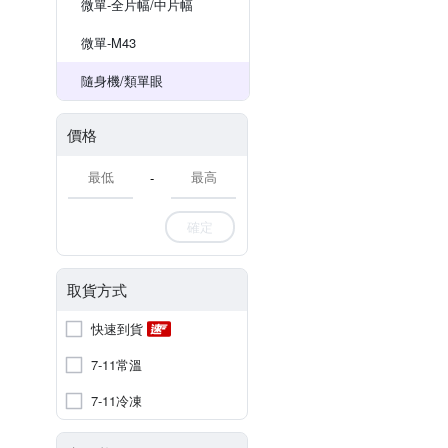
微單-全片幅/中片幅
微單-M43
隨身機/類單眼
價格
-
確定
取貨方式
快速到貨
7-11常溫
7-11冷凍