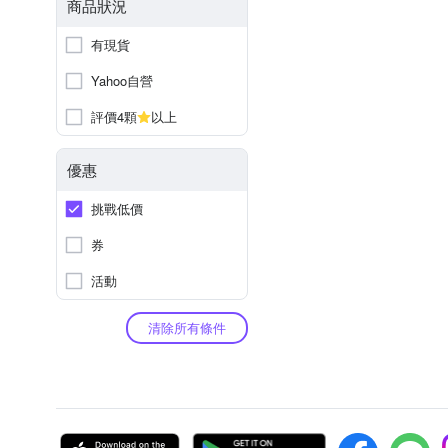
商品狀況
有現貨
Yahoo自營
評價4顆
以上
優惠
挑戰低價
券
活動
清除所有條件