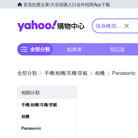
首頁
拍賣
企業/大宗採購入口
合作招商
App下載
Yahoo購物中心
隨身機/類單
眼
全部分類
點換券
登記送
手機/相機/耳機/穿戴
相機
Panasonic
相關分類
手機/相機/耳機/穿戴
相機
Panasonic