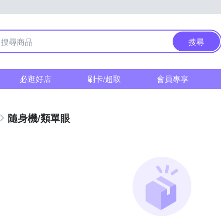
搜尋
必逛好店
刷卡/超取
會員專享
隨身機/類單眼