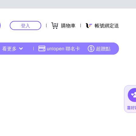
購物車
帳號綁定送
登入
看更多
uniopen 聯名卡
超贈點