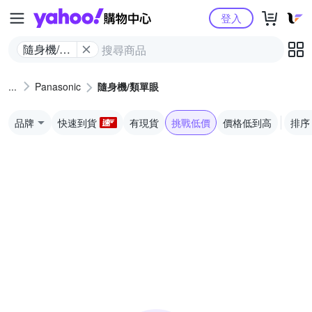
Yahoo購物中心
登入
隨身機/類
單眼
Panasonic
隨身機/類單眼
品牌
快速到貨
有現貨
挑戰低價
價格低到高
排序