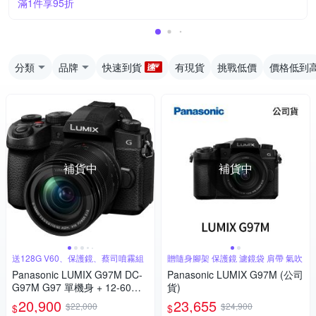
滿1件享95折
分類
品牌
快速到貨
有現貨
挑戰低價
價格低到
補貨中
補貨中
送128G V60、保護鏡、蔡司噴霧組
贈隨身腳架 保護鏡 濾鏡袋 肩帶 氣吹
Panasonic LUMIX G97M DC-
Panasonic LUMIX G97M (公司
G97M G97 單機身 + 12-60mm
貨)
變焦鏡組 公司貨
20,900
23,655
$22,000
$24,900
$
$