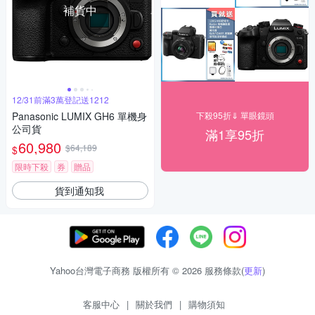
補貨中
12/31前滿3萬登記送1212
Panasonic LUMIX GH6 單機身
下殺95折⇓ 單眼鏡頭
公司貨
滿1享95折
60,980
$64,189
$
限時下殺
券
贈品
貨到通知我
Yahoo台灣電子商務 版權所有 © 2026 服務條款(
更新
)
客服中心
|
關於我們
|
購物須知