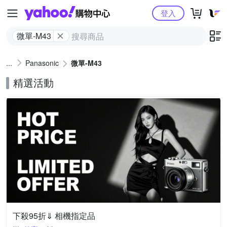
Yahoo購物中心
登入
微單-M43
Panasonic
微單-M43
精選活動
下殺95折⇓ 相機指定品