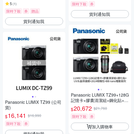
5
(
1
)
限時下殺
券
限時下殺
券
贈品
貨到通知我
貨到通知我
補貨中
Panasonic LUMIX TZ99+128G
記憶卡+膠囊清潔組+鋼化貼+水
Panasonic LUMIX TZ99 (公司
晶保護鏡+2614相機包+NITEC
20,672
貨)
$21,760
$
ORE BB nano 迷你電動氣吹
16,141
$16,990
$
(公司貨)
限時下殺
券
限時下殺
券
加入購物車
貨到通知我