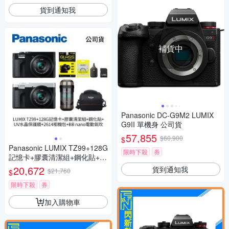
貨到通知我
補貨中
Panasonic DC-G9M2 LUMIX
G9II 單機身 公司貨
57,855
$60,900
$
Panasonic LUMIX TZ99+128G
限時下殺
券
記憶卡+膠囊清潔組+鋼化貼+水
晶保護鏡+2614相機包+NITEC
20,672
貨到通知我
$21,760
$
ORE BB nano 迷你電動氣吹
(公司貨)
限時下殺
券
加入購物車