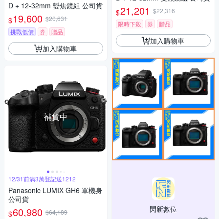
D + 12-32mm 變焦鏡組 公司貨
21,201
$22,316
$
19,600
$20,631
$
限時下殺
券
贈品
挑戰低價
券
贈品
加入購物車
加入購物車
補貨中
12/31前滿3萬登記送1212
Panasonic LUMIX GH6 單機身
公司貨
閃新數位
60,980
$64,189
$