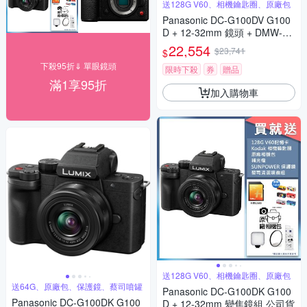
送128G V60、相機鑰匙圈、原廠包
Panasonic DC-G100DV G100
D + 12-32mm 鏡頭 + DMW-SH
GR2 三腳架握把組 公司貨
22,554
$23,741
$
下殺95折⇓ 單眼鏡頭
限時下殺
券
贈品
滿1享95折
加入購物車
送128G V60、相機鑰匙圈、原廠包
送64G、原廠包、保護鏡、蔡司噴罐
Panasonic DC-G100DK G100
Panasonic DC-G100DK G100
D + 12-32mm 變焦鏡組 公司貨