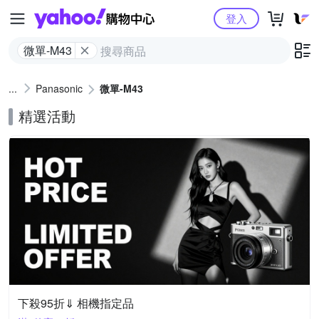
Yahoo購物中心
登入
微單-M43
Panasonic
微單-M43
精選活動
下殺95折⇓ 相機指定品