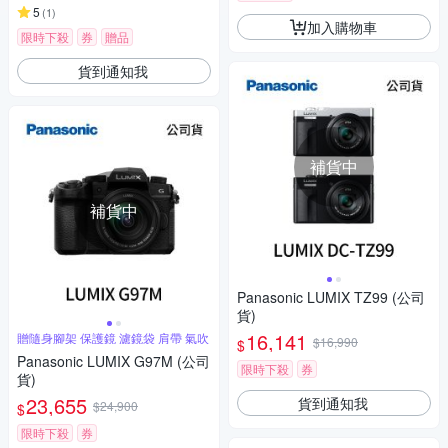
5
(
1
)
加入購物車
限時下殺
券
贈品
貨到通知我
補貨中
補貨中
Panasonic LUMIX TZ99 (公司
貨)
16,141
贈隨身腳架 保護鏡 濾鏡袋 肩帶 氣吹
$16,990
$
Panasonic LUMIX G97M (公司
限時下殺
券
貨)
23,655
貨到通知我
$24,900
$
限時下殺
券