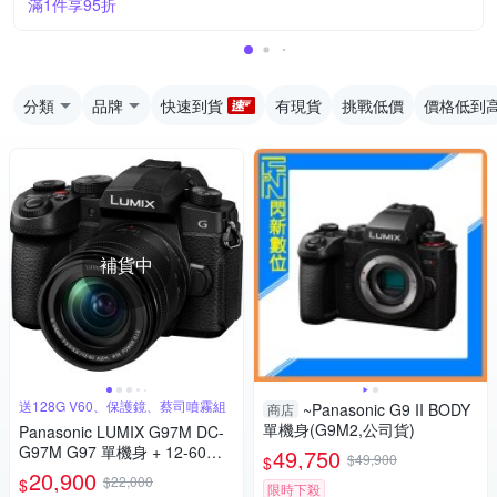
滿1件享95折
分類
品牌
快速到貨
有現貨
挑戰低價
價格低到
補貨中
送128G V60、保護鏡、蔡司噴霧組
~Panasonic G9 II BODY
商店
單機身(G9M2,公司貨)
Panasonic LUMIX G97M DC-
G97M G97 單機身 + 12-60mm
49,750
$49,900
$
變焦鏡組 公司貨
20,900
$22,000
$
限時下殺