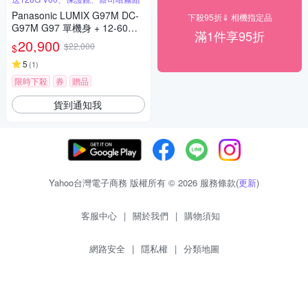
Panasonic LUMIX G97M DC-
下殺95折⇓ 相機指定品
G97M G97 單機身 + 12-60mm
滿1件享95折
變焦鏡組 公司貨
20,900
$22,000
$
5
(
1
)
限時下殺
券
贈品
貨到通知我
Yahoo台灣電子商務 版權所有 © 2026 服務條款(
更新
)
客服中心
|
關於我們
|
購物須知
網路安全
|
隱私權
|
分類地圖