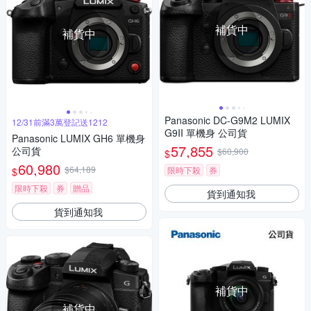
補貨中
補貨中
Panasonic DC-G9M2 LUMIX
12/31前滿3萬登記送1212
G9II 單機身 公司貨
Panasonic LUMIX GH6 單機身
57,855
公司貨
$60,900
$
60,980
$64,189
限時下殺
券
$
限時下殺
券
贈品
貨到通知我
貨到通知我
補貨中
補貨中