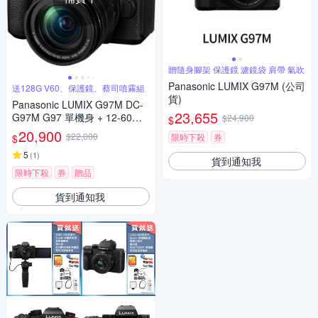
贈隨身腳架 保護鏡 濾鏡袋 肩帶 氣吹
Panasonic LUMIX G97M (公司
送128G V60、保護鏡、蔡司噴霧組
貨)
Panasonic LUMIX G97M DC-
23,655
G97M G97 單機身 + 12-60mm
$24,900
$
變焦鏡組 公司貨
20,900
$22,000
限時下殺
券
$
5
(
1
)
貨到通知我
限時下殺
券
贈品
貨到通知我