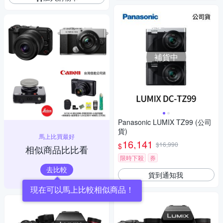
補貨中
Panasonic LUMIX TZ99 (公司
貨)
馬上比買最好
16,141
$16,990
$
相似商品比比看
限時下殺
券
去比較
貨到通知我
現在可以馬上比較相似商品！