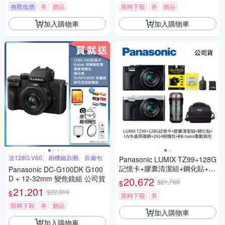
挑戰低價
券
贈品
限時下殺
券
贈品
加入購物車
加入購物車
送128G V60、相機鑰匙圈、原廠包
Panasonic LUMIX TZ99+128G
記憶卡+膠囊清潔組+鋼化貼+水
Panasonic DC-G100DK G100
晶保護鏡+2614相機包+NITEC
D + 12-32mm 變焦鏡組 公司貨
20,672
$21,760
$
ORE BB nano 迷你電動氣吹
21,201
$22,316
$
(公司貨)
限時下殺
券
限時下殺
券
贈品
加入購物車
加入購物車