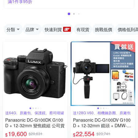
滿1件享95折
分類
品牌
快速到貨
有現貨
挑戰低價
價格低到
送64G、原廠包、保護鏡、蔡司噴罐
送128G V60、相機鑰匙圈、原廠包
Panasonic DC-G100DK G100
Panasonic DC-G100DV G100
D + 12-32mm 變焦鏡組 公司貨
D + 12-32mm 鏡頭 + DMW-SH
GR2 三腳架握把組 公司貨
19,600
22,554
$20,631
$23,741
$
$