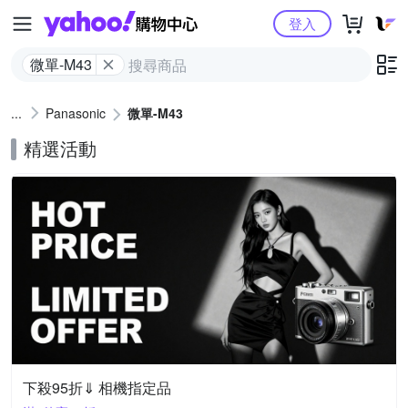
Yahoo購物中心
登入
微單-M43
Panasonic
微單-M43
精選活動
下殺95折⇓ 相機指定品