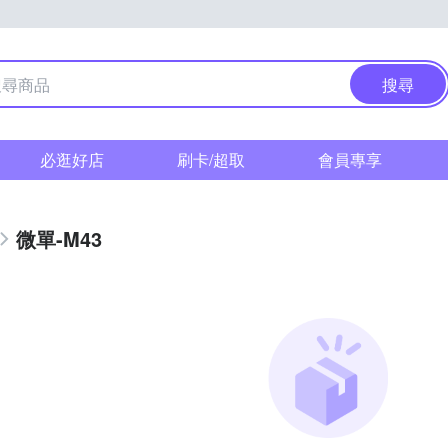
搜尋
必逛好店
刷卡/超取
會員專享
微單-M43