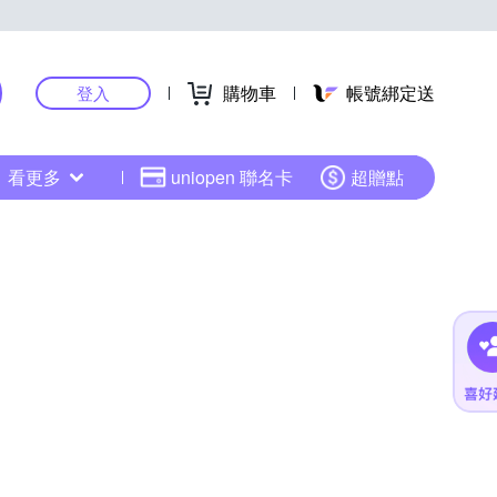
購物車
帳號綁定送
登入
看更多
uniopen 聯名卡
超贈點