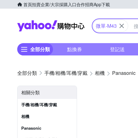
首頁
拍賣
企業/大宗採購入口
合作招商
App下載
Yahoo購物中心
微單-M43
全部分類
點換券
登記送
手機/相機/耳機/穿戴
相機
Panasonic
相關分類
手機/相機/耳機/穿戴
相機
Panasonic