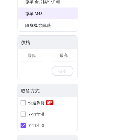
微單-全片幅/中片幅
微單-M43
隨身機/類單眼
價格
-
確定
取貨方式
快速到貨
7-11常溫
7-11冷凍