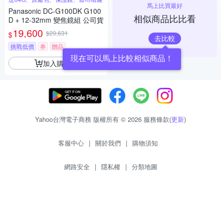
馬上比買最好
Panasonic DC-G100DK G100
相似商品比比看
D + 12-32mm 變焦鏡組 公司貨
19,600
$20,631
$
去比較
挑戰低價
券
贈品
現在可以馬上比較相似商品！
加入購物車
Yahoo台灣電子商務 版權所有 © 2026 服務條款(
更新
)
客服中心
|
關於我們
|
購物須知
網路安全
|
隱私權
|
分類地圖