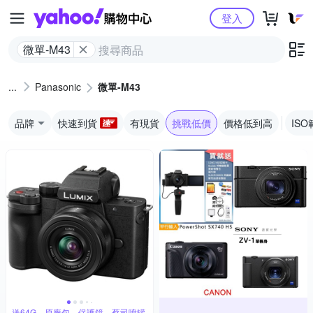
Yahoo購物中心
登入
微單-M43
Panasonic
微單-M43
品牌
快速到貨
有現貨
挑戰低價
價格低到高
ISO
送64G、原廠包、保護鏡、蔡司噴罐