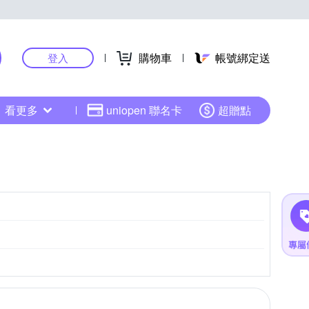
購物車
帳號綁定送
登入
看更多
uniopen 聯名卡
超贈點