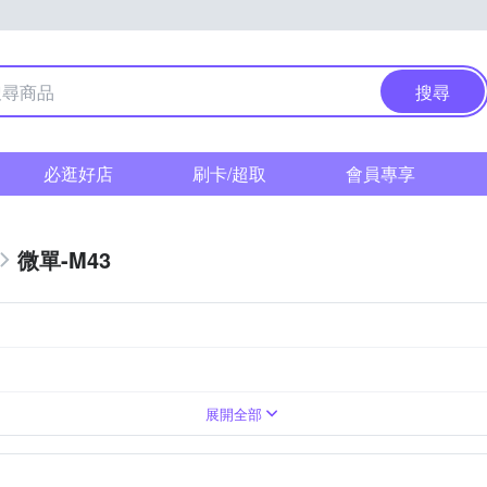
搜尋
必逛好店
刷卡/超取
會員專享
微單-M43
1萬~2000萬像素
單眼
TFT LCD
展開全部