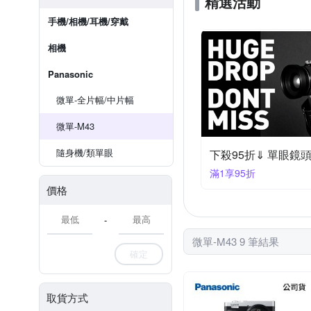
精選活動
手機/相機/耳機/穿戴
相機
Panasonic
微單-全片幅/中片幅
微單-M43
隨身機/類單眼
下殺95折⇓ 單眼鏡頭 
滿1享95折
價格
-
微單-M43 9 筆結果
確定
取貨方式