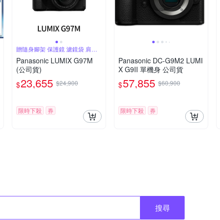
贈隨身腳架 保護鏡 濾鏡袋 肩帶
氣吹
Panasonic LUMIX G97M
Panasonic DC-G9M2 LUMI
(公司貨)
X G9II 單機身 公司貨
23,655
57,855
$24,900
$60,900
$
$
限時下殺
券
限時下殺
券
搜尋