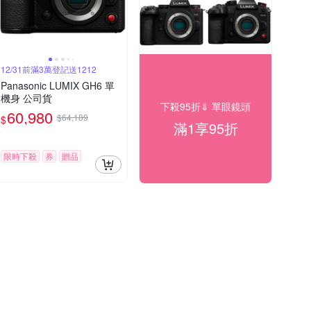
12/31前滿3萬登記送1212
Panasonic LUMIX GH6 單
機身 公司貨
下殺95折⇓ 單眼鏡頭
60,980
$64,189
$
滿1享95折
限時下殺
券
贈品