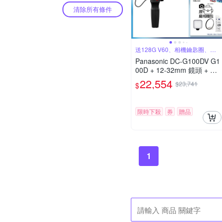
清除所有條件
送128G V60、相機鑰匙圈、原
廠包
Panasonic DC-G100DV G1
00D + 12-32mm 鏡頭 + DM
W-SHGR2 三腳架握把組 公
22,554
$23,741
$
司貨
限時下殺
券
贈品
1