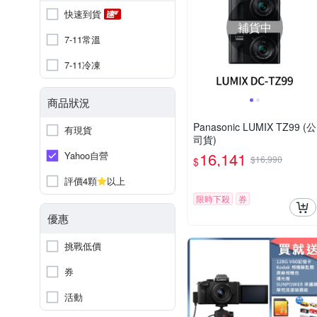
快速到貨
補貨中
7-11常溫
7-11冷凍
商品狀況
Panasonic LUMIX TZ99 (公
有現貨
司貨)
16,141
Yahoo自營
$16,990
$
評價4顆
以上
限時下殺
券
優惠
挑戰低價
券
活動