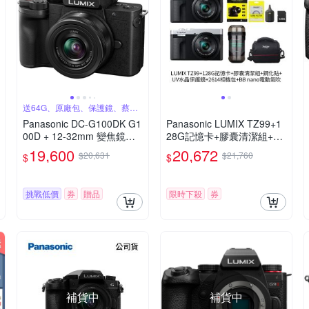
送64G、原廠包、保護鏡、蔡司
噴罐
Panasonic DC-G100DK G1
Panasonic LUMIX TZ99+1
00D + 12-32mm 變焦鏡組
28G記憶卡+膠囊清潔組+鋼
公司貨
化貼+水晶保護鏡+2614相機
19,600
20,672
$20,631
$21,760
$
$
包+NITECORE BB nano 迷
你電動氣吹(公司貨)
挑戰低價
券
贈品
限時下殺
券
補貨中
補貨中