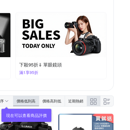
下殺95折⇓ 單眼鏡頭
滿1享95折
序
價格低到高
價格高到低
近期熱銷
現在可以查看商品評價