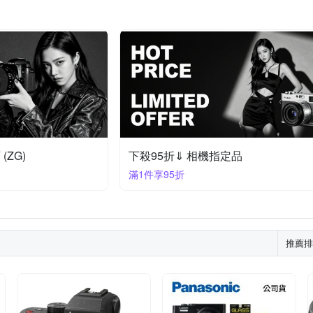
(ZG)
下殺95折⇓ 相機指定品
滿1件享95折
推薦排