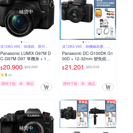
補貨中
送128G V60、保護鏡、蔡司噴
送128G V60、相機鑰匙圈、原
霧組
廠包
Panasonic LUMIX G97M D
Panasonic DC-G100DK G1
C-G97M G97 單機身 + 12-
00D + 12-32mm 變焦鏡組
60mm 變焦鏡組 公司貨
公司貨
20,900
21,201
$22,000
$22,316
$
$
5
(
1
)
限時下殺
券
贈品
限時下殺
券
贈品
補貨中