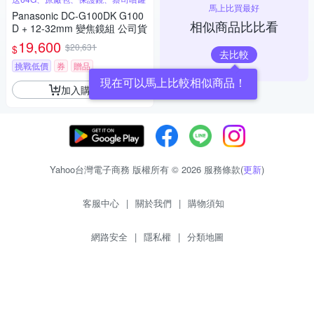
馬上比買最好
Panasonic DC-G100DK G100
相似商品比比看
D + 12-32mm 變焦鏡組 公司貨
19,600
$20,631
$
去比較
挑戰低價
券
贈品
現在可以馬上比較相似商品！
加入購物車
Yahoo台灣電子商務 版權所有 © 2026 服務條款(
更新
)
客服中心
|
關於我們
|
購物須知
網路安全
|
隱私權
|
分類地圖