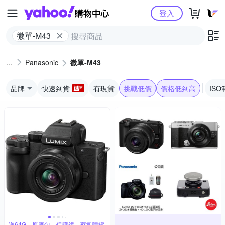
Yahoo購物中心
登入
微單-M43
Panasonic
微單-M43
品牌
快速到貨
有現貨
挑戰低價
價格低到高
ISO
送64G、原廠包、保護鏡、蔡司噴罐