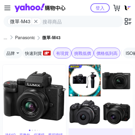
Yahoo購物中心
登入
微單-M43
Panasonic
微單-M43
品牌
快速到貨
有現貨
挑戰低價
價格低到高
ISO
送64G、原廠包、保護鏡、蔡司噴罐