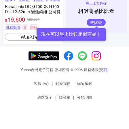
馬上比買最好
Panasonic DC-G100DK G100
相似商品比比看
D + 12-32mm 變焦鏡組 公司貨
19,600
$20,631
$
去比較
挑戰低價
券
贈品
現在可以馬上比較相似商品！
加入購物車
Yahoo台灣電子商務 版權所有 © 2026 服務條款(
更新
)
客服中心
|
關於我們
|
購物須知
網路安全
|
隱私權
|
分類地圖