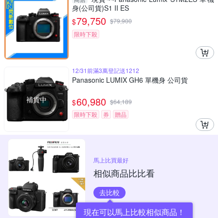
身(公司貨)S1 II ES
79,750
$
$
79,900
限時下殺
12/31前滿3萬登記送1212
Panasonic LUMIX GH6 單機身 公司貨
補貨中
60,980
$
$
64,189
限時下殺
券
贈品
馬上比買最好
相似商品比比看
去比較
現在可以馬上比較相似商品！