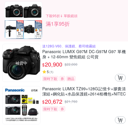
下殺95折⇓ 單眼鏡頭
滿1享95折
送128G V60、保護鏡、蔡司噴霧組
Panasonic LUMIX G97M DC-G97M G97 單機
身 + 12-60mm 變焦鏡組 公司貨
補貨中
20,900
$
$
22,000
5
(
1
)
限時下殺
券
贈品
Panasonic LUMIX TZ99+128G記憶卡+膠囊清
潔組+鋼化貼+水晶保護鏡+2614相機包+NITEC
ORE BB nano 迷你電動氣吹(公司貨)
20,672
$
$
21,760
限時下殺
券