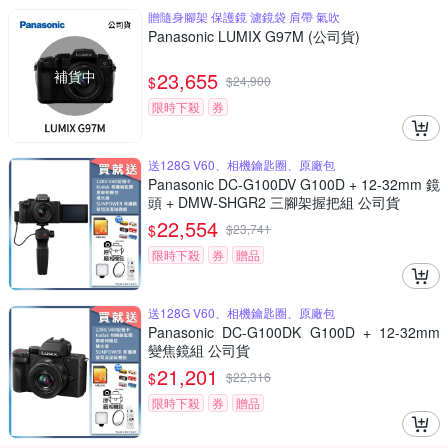
贈隨身腳架 保護鏡 濾鏡袋 肩帶 氣吹
Panasonic LUMIX G97M (公司貨)
補貨中
23,655
$
$
24,900
限時下殺
券
送128G V60、相機鑰匙圈、原廠包
Panasonic DC-G100DV G100D + 12-32mm 鏡
頭 + DMW-SHGR2 三腳架握把組 公司貨
22,554
$
$
23,741
限時下殺
券
贈品
送128G V60、相機鑰匙圈、原廠包
Panasonic DC-G100DK G100D + 12-32mm
變焦鏡組 公司貨
21,201
$
$
22,316
限時下殺
券
贈品