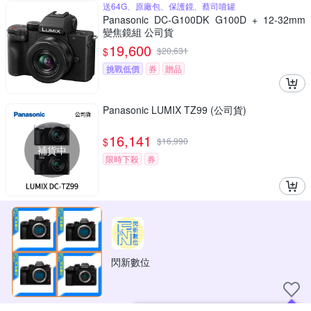
送64G、原廠包、保護鏡、蔡司噴罐
Panasonic DC-G100DK G100D + 12-32mm
變焦鏡組 公司貨
19,600
$
$
20,631
挑戰低價
券
贈品
Panasonic LUMIX TZ99 (公司貨)
16,141
$
$
16,990
補貨中
限時下殺
券
閃新數位