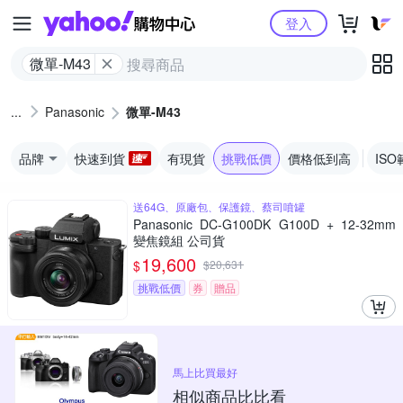
Yahoo購物中心
登入
微單-M43
Panasonic
微單-M43
品牌
快速到貨
有現貨
挑戰低價
價格低到高
ISO
送64G、原廠包、保護鏡、蔡司噴罐
Panasonic DC-G100DK G100D + 12-32mm
變焦鏡組 公司貨
19,600
$
$
20,631
挑戰低價
券
贈品
馬上比買最好
相似商品比比看