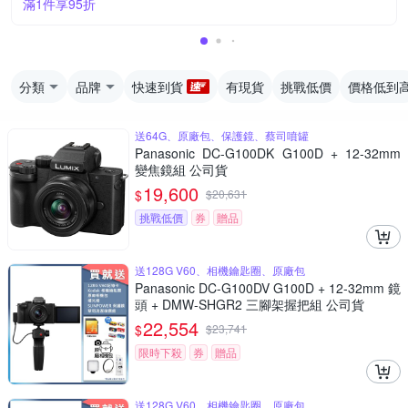
滿1件享95折
分類
品牌
快速到貨
有現貨
挑戰低價
價格低到
送64G、原廠包、保護鏡、蔡司噴罐
Panasonic DC-G100DK G100D + 12-32mm
變焦鏡組 公司貨
19,600
$
$
20,631
挑戰低價
券
贈品
送128G V60、相機鑰匙圈、原廠包
Panasonic DC-G100DV G100D + 12-32mm 鏡
頭 + DMW-SHGR2 三腳架握把組 公司貨
22,554
$
$
23,741
限時下殺
券
贈品
送128G V60、相機鑰匙圈、原廠包