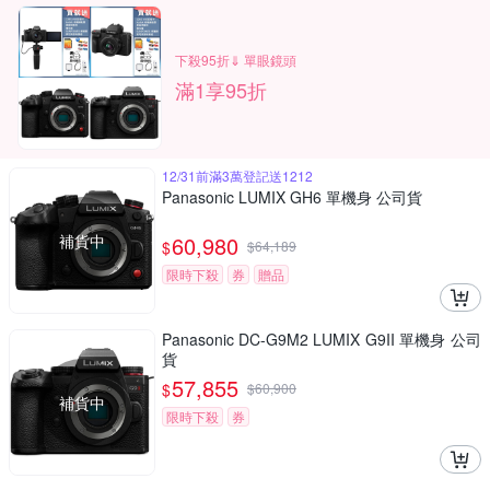
下殺95折⇓ 單眼鏡頭
滿1享95折
12/31前滿3萬登記送1212
Panasonic LUMIX GH6 單機身 公司貨
補貨中
60,980
$
$
64,189
限時下殺
券
贈品
Panasonic DC-G9M2 LUMIX G9II 單機身 公司
貨
57,855
$
$
60,900
補貨中
限時下殺
券