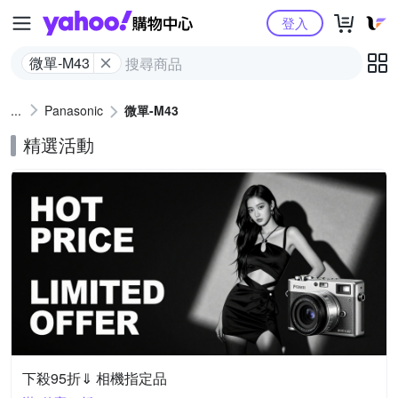
Yahoo購物中心
登入
微單-M43
Panasonic
微單-M43
精選活動
下殺95折⇓ 相機指定品