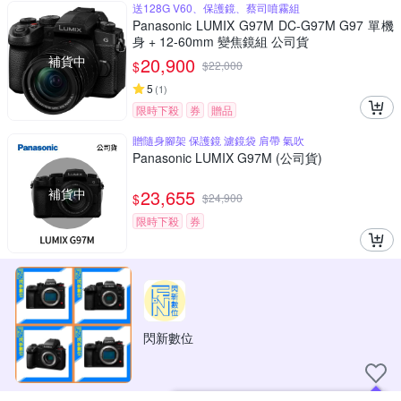
送128G V60、保護鏡、蔡司噴霧組
Panasonic LUMIX G97M DC-G97M G97 單機
身 + 12-60mm 變焦鏡組 公司貨
補貨中
20,900
$
$
22,000
5
(
1
)
限時下殺
券
贈品
贈隨身腳架 保護鏡 濾鏡袋 肩帶 氣吹
Panasonic LUMIX G97M (公司貨)
補貨中
23,655
$
$
24,900
限時下殺
券
閃新數位