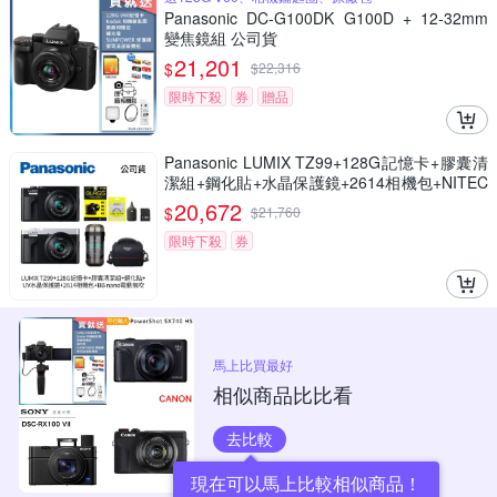
Panasonic DC-G100DK G100D + 12-32mm
變焦鏡組 公司貨
21,201
$
$
22,316
限時下殺
券
贈品
Panasonic LUMIX TZ99+128G記憶卡+膠囊清
潔組+鋼化貼+水晶保護鏡+2614相機包+NITEC
ORE BB nano 迷你電動氣吹(公司貨)
20,672
$
$
21,760
限時下殺
券
馬上比買最好
相似商品比比看
去比較
現在可以馬上比較相似商品！