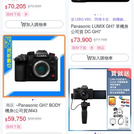
70,205
$73,900
$
限時下殺
券
送128G V60、閃傳卡盒、相機鑰匙
圈
加入購物車
Panasonic LUMIX GH7 單機身
公司貨 DC-GH7
73,900
$77,789
$
限時下殺
券
贈品
加入購物車
~Panasonic GH7 BODY
商店
機身(公司貨)M43
59,750
$59,900
$
限時下殺