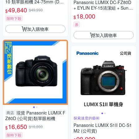
10 類單眼相機 24-75mm (DC-
Panasonic LUMIX DC-FZ80D
L10,公司貨)
+ EYLIN EY-15清潔組 + SunLi
49,840
$49,990
$
ght ZY-2614相機包 + EirMai 銳
18,000
$
限時下殺
瑪 HD-100C電子除濕卡 FZ80
D (公司貨)
券
加入購物車
加入購物車
現貨 Panasonic LUMIX F
商店
Z80D (公司貨)類單眼相機
探索速度的藝術
16,650
Panasonic LUMIX S1II DC-S1
$16,800
$
M2 (公司貨)
限時下殺
98,900