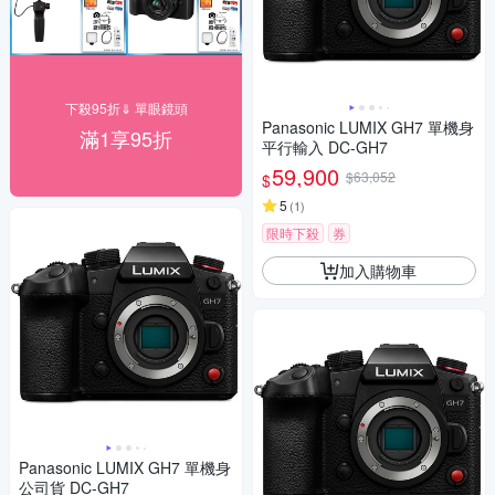
下殺95折⇓ 單眼鏡頭
Panasonic LUMIX GH7 單機身
滿1享95折
平行輸入 DC-GH7
59,900
$63,052
$
5
(
1
)
限時下殺
券
加入購物車
Panasonic LUMIX GH7 單機身
公司貨 DC-GH7