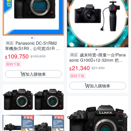
Panasonic DC-S1RM2
商店
單機身(S1RII，公司貨)S1R Ma
rk II S1R2
109,750
歲末特賣~限量一台!Pana
商店
$109,900
$
sonic G100D+12-32mm 把手
限時下殺
組(G100D+1232+SHGR2，公
21,340
$21,490
$
司貨)
加入購物車
限時下殺
加入購物車