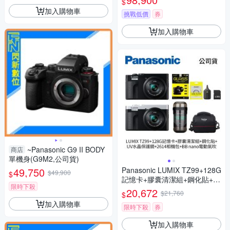
$
加入購物車
挑戰低價
券
加入購物車
~Panasonic G9 II BODY
商店
單機身(G9M2,公司貨)
49,750
Panasonic LUMIX TZ99+128G
$49,900
$
記憶卡+膠囊清潔組+鋼化貼+水
限時下殺
晶保護鏡+2614相機包+NITEC
20,672
$21,760
$
ORE BB nano 迷你電動氣吹
加入購物車
(公司貨)
限時下殺
券
加入購物車