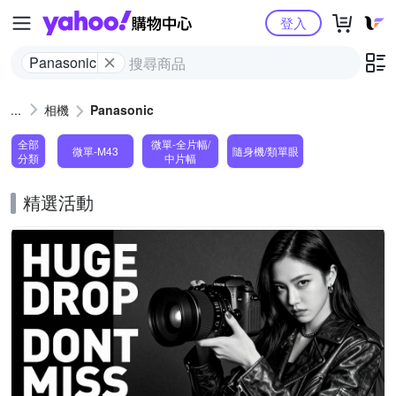
Yahoo購物中心
登入
Panasonic
相機
Panasonic
全部
微單-全片幅/
微單-M43
隨身機/類單眼
分類
中片幅
精選活動