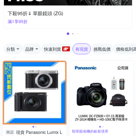
下殺95折⇓ 單眼鏡頭 (ZG)
滿1享95折
分類
品牌
快速到貨
有現貨
挑戰低價
價格低到
類單眼相機的嶄新境界
現貨 Panasonic Lumix L
商店