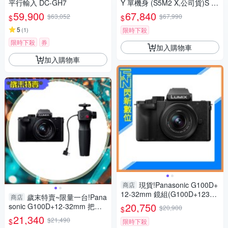
平行輸入 DC-GH7
Y 單機身 (S5M2 X,公司貨)S 5II
X
59,900
67,840
$63,052
$67,990
$
$
5
(
1
)
限時下殺
限時下殺
券
加入購物車
加入購物車
現貨!Panasonic G100D+
商店
12-32mm 鏡組(G100D+123
歲末特賣~限量一台!Pana
商店
2，公司貨)G100
20,750
sonic G100D+12-32mm 把手
$20,900
$
組(G100D+1232+SHGR2，公
21,340
$21,490
$
限時下殺
司貨)