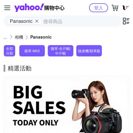
Yahoo購物中心
登入
Panasonic
相機
Panasonic
全部
微單-全片幅/
微單-M43
隨身機/類單眼
分類
中片幅
精選活動