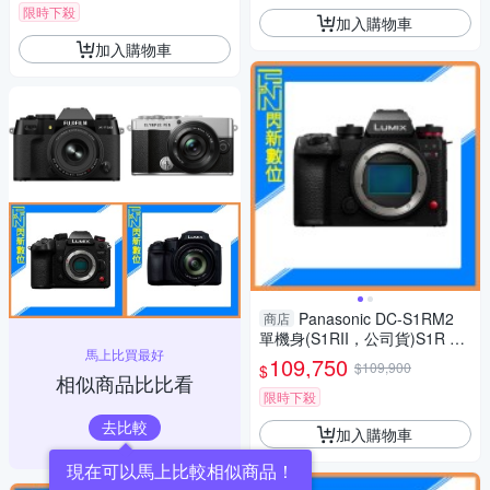
限時下殺
加入購物車
加入購物車
Panasonic DC-S1RM2
商店
單機身(S1RII，公司貨)S1R Ma
馬上比買最好
rk II S1R2
109,750
$109,900
$
相似商品比比看
限時下殺
去比較
加入購物車
現在可以馬上比較相似商品！