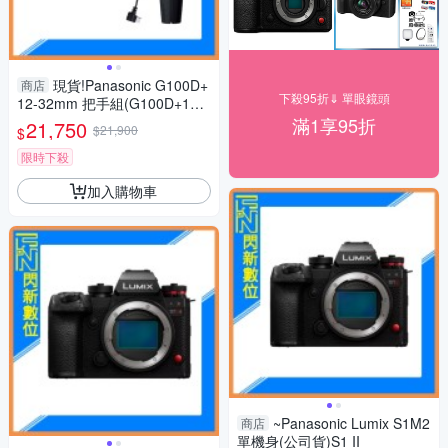
現貨!Panasonic G100D+
商店
下殺95折⇓ 單眼鏡頭
12-32mm 把手組(G100D+123
2+SHGR2，公司貨)G100
滿1享95折
21,750
$21,900
$
限時下殺
加入購物車
~Panasonic Lumix S1M2
商店
單機身(公司貨)S1 II