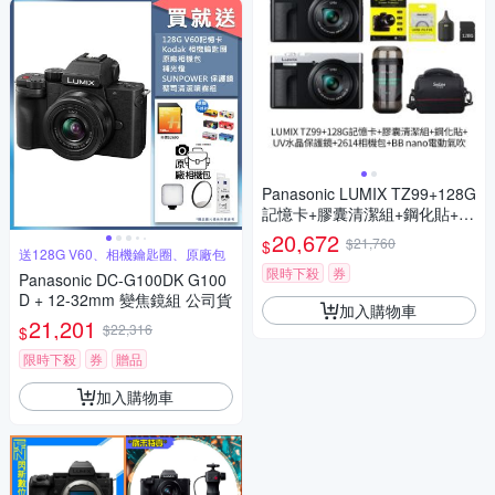
Panasonic LUMIX TZ99+128G
記憶卡+膠囊清潔組+鋼化貼+水
晶保護鏡+2614相機包+NITEC
20,672
$21,760
$
ORE BB nano 迷你電動氣吹
送128G V60、相機鑰匙圈、原廠包
(公司貨)
限時下殺
券
Panasonic DC-G100DK G100
D + 12-32mm 變焦鏡組 公司貨
加入購物車
21,201
$22,316
$
限時下殺
券
贈品
加入購物車