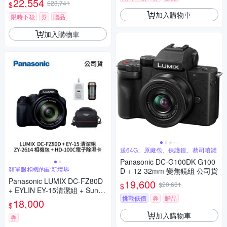
22,554
$23,741
$
加入購物車
限時下殺
券
贈品
加入購物車
送64G、原廠包、保護鏡、蔡司噴罐
Panasonic DC-G100DK G100
類單眼相機的嶄新境界
D + 12-32mm 變焦鏡組 公司貨
Panasonic LUMIX DC-FZ80D
19,600
$20,631
$
+ EYLIN EY-15清潔組 + SunLi
挑戰低價
券
贈品
ght ZY-2614相機包 + EirMai 銳
18,000
$
瑪 HD-100C電子除濕卡 FZ80
加入購物車
D (公司貨)
券