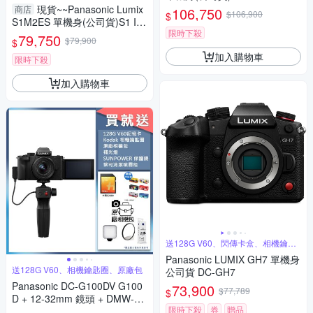
現貨~~Panasonic Lumix
商店
106,750
$106,900
$
S1M2ES 單機身(公司貨)S1 II
限時下殺
ES
79,750
$79,900
$
加入購物車
限時下殺
加入購物車
送128G V60、閃傳卡盒、相機鑰匙
圈
Panasonic LUMIX GH7 單機身
送128G V60、相機鑰匙圈、原廠包
公司貨 DC-GH7
Panasonic DC-G100DV G100
73,900
$77,789
$
D + 12-32mm 鏡頭 + DMW-SH
限時下殺
券
贈品
GR2 三腳架握把組 公司貨