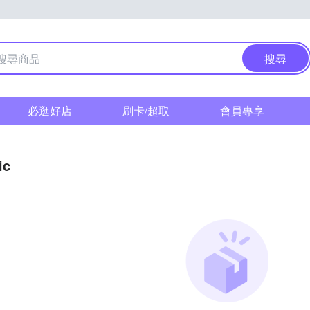
搜尋
必逛好店
刷卡/超取
會員專享
ic