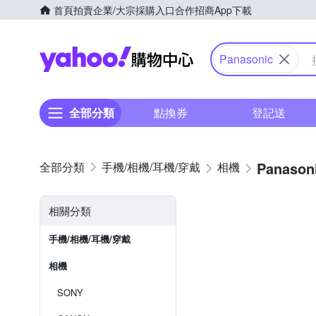
首頁
拍賣
企業/大宗採購入口
合作招商
App下載
Yahoo購物中心
Panasonic
全部分類
點換券
登記送
Panason
手機/相機/耳機/穿戴
相機
相關分類
手機/相機/耳機/穿戴
相機
SONY