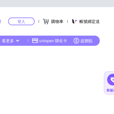
購物車
帳號綁定送
登入
看更多
uniopen 聯名卡
超贈點