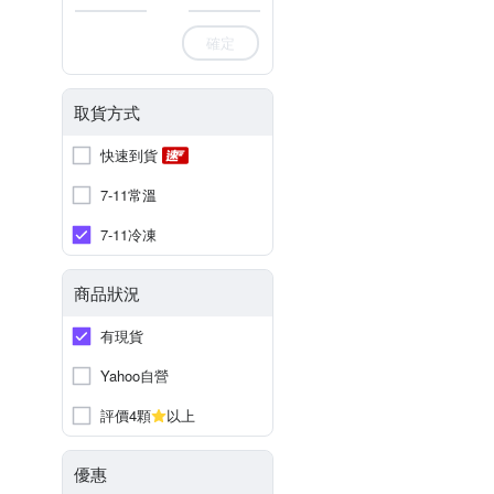
確定
取貨方式
快速到貨
7-11常溫
7-11冷凍
商品狀況
有現貨
Yahoo自營
評價4顆
以上
優惠