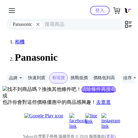
Yahoo購物中心
登入
Panasonic
相機
Panasonic
品牌
快速到貨
有現貨
挑戰低價
價格低到高
排序
找不到商品嗎？換換其他條件吧！
清除條件再搜尋
或
也許你會對這些價格優惠中的商品感興趣！
去逛逛
Yahoo台灣電子商務 版權所有 © 2026 服務條款(
更新
)