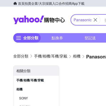
首頁
拍賣
企業/大宗採購入口
合作招商
App下載
Yahoo購物中心
Panasonic
全部分類
點換券
登記送
Panason
手機/相機/耳機/穿戴
相機
相關分類
手機/相機/耳機/穿戴
相機
SONY