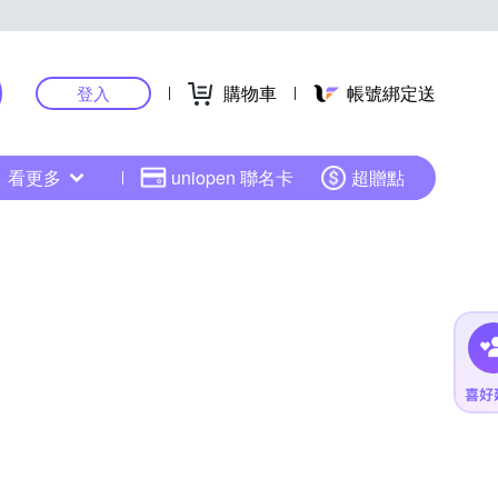
購物車
帳號綁定送
登入
看更多
uniopen 聯名卡
超贈點