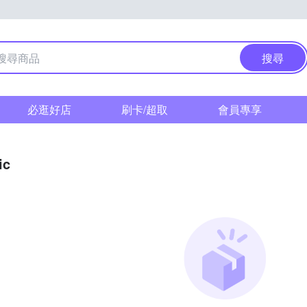
搜尋
必逛好店
刷卡/超取
會員專享
ic