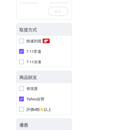
確定
取貨方式
快速到貨
7-11常溫
7-11冷凍
商品狀況
有現貨
Yahoo自營
評價4顆
以上
優惠