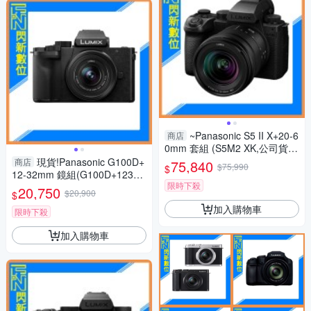
~Panasonic S5 II X+20-6
商店
0mm 套組 (S5M2 XK,公司貨)
S5IIXK
現貨!Panasonic G100D+
商店
75,840
$75,990
$
12-32mm 鏡組(G100D+123
限時下殺
2，公司貨)G100
20,750
$20,900
$
加入購物車
限時下殺
加入購物車