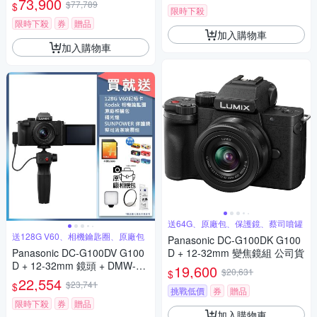
73,900
$77,789
$
限時下殺
限時下殺
券
贈品
加入購物車
加入購物車
送64G、原廠包、保護鏡、蔡司噴罐
送128G V60、相機鑰匙圈、原廠包
Panasonic DC-G100DK G100
Panasonic DC-G100DV G100
D + 12-32mm 變焦鏡組 公司貨
D + 12-32mm 鏡頭 + DMW-SH
19,600
$20,631
$
GR2 三腳架握把組 公司貨
22,554
$23,741
$
挑戰低價
券
贈品
限時下殺
券
贈品
加入購物車