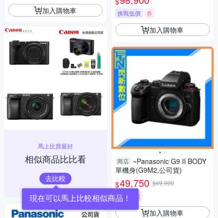
$
加入購物車
挑戰低價
券
加入購物車
馬上比買最好
相似商品比比看
~Panasonic G9 II BODY
商店
單機身(G9M2,公司貨)
去比較
49,750
$49,900
$
限時下殺
現在可以馬上比較相似商品！
加入購物車