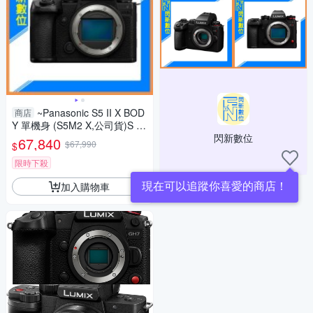
~Panasonic S5 II X BOD
商店
Y 單機身 (S5M2 X,公司貨)S 5II
X
閃新數位
67,840
$67,990
$
限時下殺
現在可以追蹤你喜愛的商店！
加入購物車