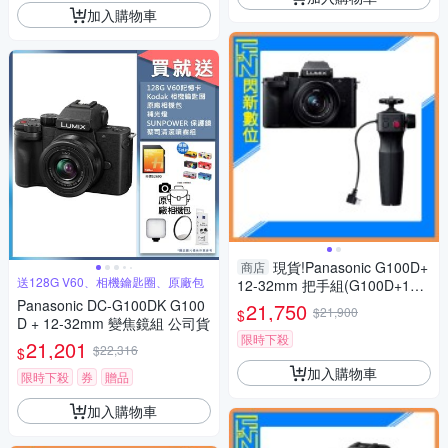
加入購物車
現貨!Panasonic G100D+
商店
送128G V60、相機鑰匙圈、原廠包
12-32mm 把手組(G100D+123
2+SHGR2，公司貨)G100
Panasonic DC-G100DK G100
21,750
$21,900
$
D + 12-32mm 變焦鏡組 公司貨
限時下殺
21,201
$22,316
$
加入購物車
限時下殺
券
贈品
加入購物車