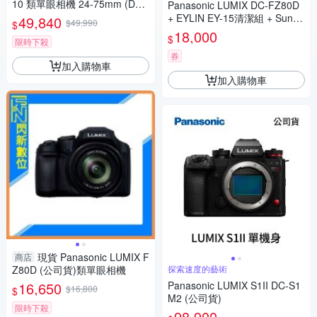
10 類單眼相機 24-75mm (DC-
Panasonic LUMIX DC-FZ80D
L10,公司貨)
+ EYLIN EY-15清潔組 + SunLi
49,840
$49,990
$
ght ZY-2614相機包 + EirMai 銳
18,000
$
限時下殺
瑪 HD-100C電子除濕卡 FZ80
D (公司貨)
券
加入購物車
加入購物車
現貨 Panasonic LUMIX F
商店
Z80D (公司貨)類單眼相機
探索速度的藝術
16,650
Panasonic LUMIX S1II DC-S1
$16,800
$
M2 (公司貨)
限時下殺
98,900