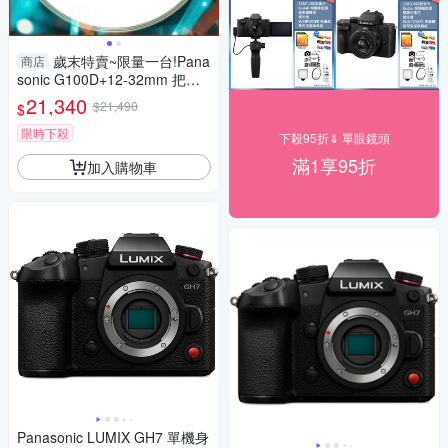
歲末特賣~限量一台!Pana
商店
sonic G100D+12-32mm 把手
組(G100D+1232+SHGR2，公
21,340
$21,490
$
司貨)
限時下殺
下殺95折⇓ 單眼鏡頭
滿1享95折
加入購物車
Panasonic LUMIX GH7 單機身