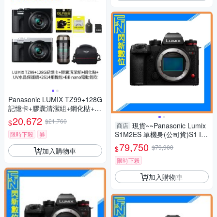
Panasonic LUMIX TZ99+128G
記憶卡+膠囊清潔組+鋼化貼+水
晶保護鏡+2614相機包+NITEC
20,672
$21,760
$
ORE BB nano 迷你電動氣吹
現貨~~Panasonic Lumix
商店
(公司貨)
S1M2ES 單機身(公司貨)S1 II
限時下殺
券
ES
79,750
$79,900
$
加入購物車
限時下殺
加入購物車