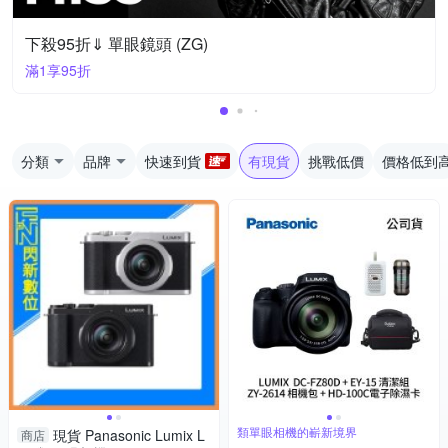
下殺95折⇓ 單眼鏡頭 (ZG)
滿1享95折
分類
品牌
快速到貨
有現貨
挑戰低價
價格低到
類單眼相機的嶄新境界
現貨 Panasonic Lumix L
商店