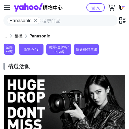
Yahoo購物中心
登入
Panasonic
相機
Panasonic
全部
微單-全片幅/
微單-M43
隨身機/類單眼
分類
中片幅
精選活動