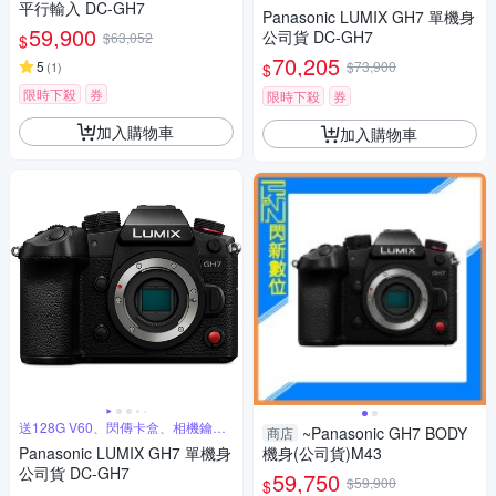
平行輸入 DC-GH7
Panasonic LUMIX GH7 單機身
59,900
公司貨 DC-GH7
$63,052
$
70,205
5
$73,900
(
1
)
$
限時下殺
券
限時下殺
券
加入購物車
加入購物車
送128G V60、閃傳卡盒、相機鑰匙
~Panasonic GH7 BODY
商店
圈
Panasonic LUMIX GH7 單機身
機身(公司貨)M43
公司貨 DC-GH7
59,750
$59,900
$