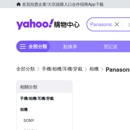
首頁
拍賣
企業/大宗採購入口
合作招商
App下載
Yahoo購物中心
Panasonic
全部分類
點換券
登記送
Panason
手機/相機/耳機/穿戴
相機
相關分類
手機/相機/耳機/穿戴
相機
SONY