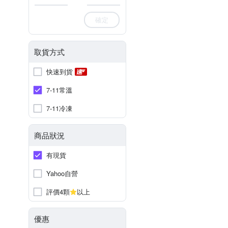
確定
取貨方式
快速到貨
7-11常溫
7-11冷凍
商品狀況
有現貨
Yahoo自營
評價4顆
以上
優惠