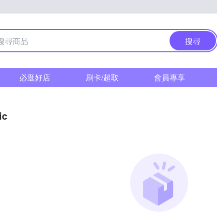
搜尋
必逛好店
刷卡/超取
會員專享
ic