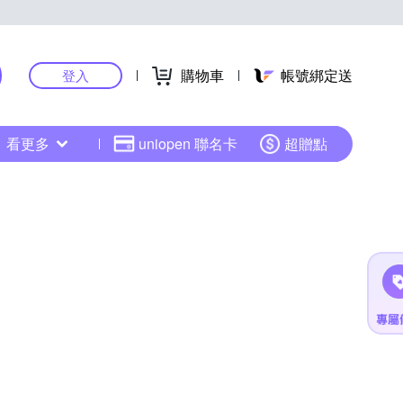
購物車
帳號綁定送
登入
看更多
uniopen 聯名卡
超贈點