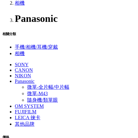
相機
Panasonic
相關分類
手機/相機/耳機/穿戴
相機
SONY
CANON
NIKON
Panasonic
微單-全片幅/中片幅
微單-M43
隨身機/類單眼
OM SYSTEM
FUJIFILM
LEICA 徠卡
其他品牌
價格