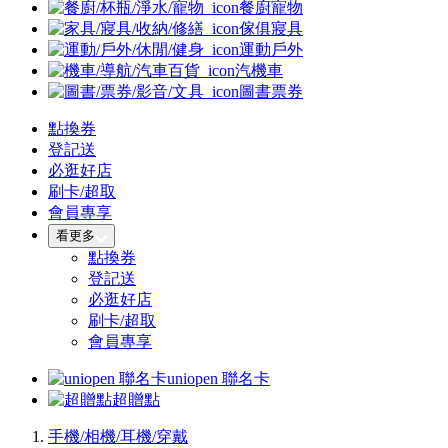
餐廚寵物
傢俱寢具
運動戶外
汽機車
圖書票券
點換券
登記送
必逛好店
刷卡/超取
會員專享
看更多
點換券
登記送
必逛好店
刷卡/超取
會員專享
uniopen 聯名卡
超贈點
手機/相機/耳機/穿戴