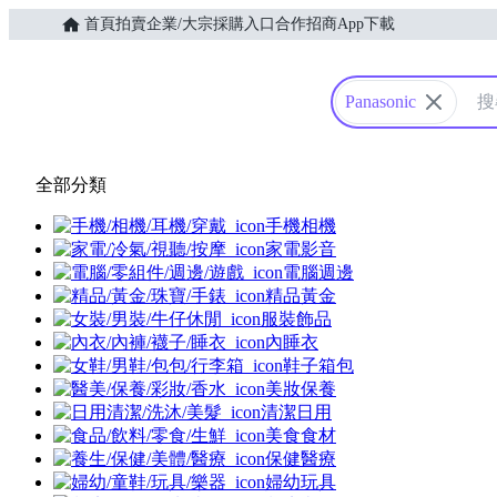
首頁
拍賣
企業/大宗採購入口
合作招商
App下載
Yahoo購物中心
Panasonic
全部分類
手機相機
家電影音
電腦週邊
精品黃金
服裝飾品
內睡衣
鞋子箱包
美妝保養
清潔日用
美食食材
保健醫療
婦幼玩具