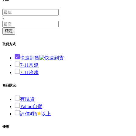
-
確定
取貨方式
快速到貨
7-11常溫
7-11冷凍
商品狀況
有現貨
Yahoo自營
評價4顆
以上
優惠