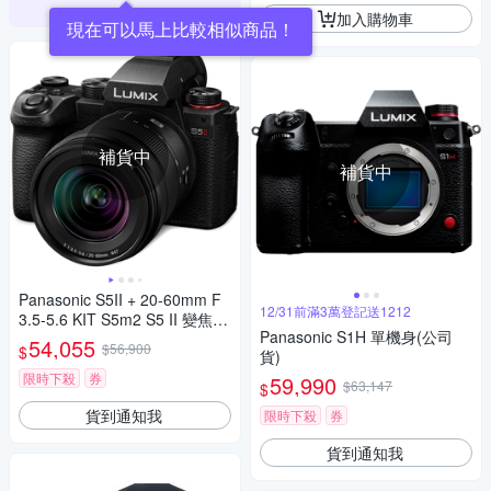
加入購物車
現在可以馬上比較相似商品！
補貨中
補貨中
Panasonic S5II + 20-60mm F
12/31前滿3萬登記送1212
3.5-5.6 KIT S5m2 S5 II 變焦鏡
Panasonic S1H 單機身(公司
組 公司貨
54,055
$56,900
$
貨)
限時下殺
券
59,990
$63,147
$
貨到通知我
限時下殺
券
貨到通知我