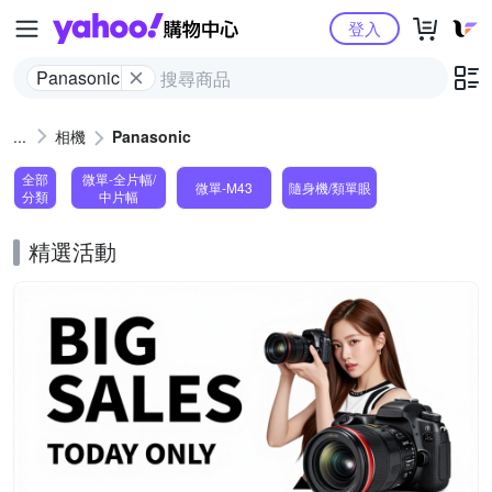
Yahoo購物中心
登入
Panasonic
相機
Panasonic
全部
微單-全片幅/
微單-M43
隨身機/類單眼
分類
中片幅
精選活動