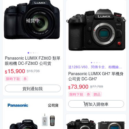
補貨中
Panasonic LUMIX FZ80D 類單
眼相機 DC-FZ80D 公司貨
送128G V60、閃傳卡盒、相機鑰匙
15,900
圈
$16,736
$
Panasonic LUMIX GH7 單機身
公司貨 DC-GH7
限時下殺
券
73,900
$77,789
$
貨到通知我
限時下殺
券
贈品
加入購物車