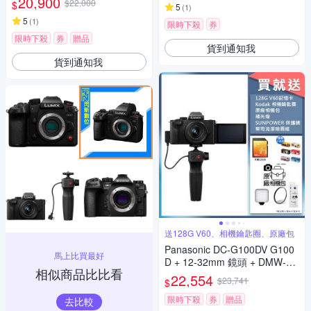
20,900
$22,000
$
5
(
1
)
5
(
1
)
限時下殺
券
限時下殺
券
贈品
貨到通知我
貨到通知我
送128G V60、相機鑰匙圈、原廠包
Panasonic DC-G100DV G100
馬上比買最好
D + 12-32mm 鏡頭 + DMW-SH
相似商品比比看
GR2 三腳架握把組 公司貨
22,554
$23,741
$
限時下殺
券
贈品
去比較