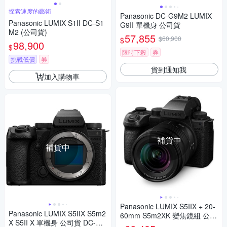
探索速度的藝術
Panasonic DC-G9M2 LUMIX
Panasonic LUMIX S1II DC-S1
G9II 單機身 公司貨
M2 (公司貨)
57,855
$60,900
$
98,900
$
限時下殺
券
挑戰低價
券
貨到通知我
加入購物車
補貨中
補貨中
Panasonic LUMIX S5IIX + 20-
Panasonic LUMIX S5IIX S5m2
60mm S5m2XK 變焦鏡組 公司
X S5II X 單機身 公司貨 DC-S5
貨 DC-S5M2XK