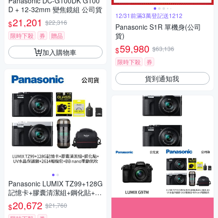
Panasonic DC-G100DK G100
D + 12-32mm 變焦鏡組 公司貨
12/31前滿3萬登記送1212
21,201
$22,316
$
Panasonic S1R 單機身(公司
貨)
限時下殺
券
贈品
59,980
$63,136
$
加入購物車
限時下殺
券
貨到通知我
Panasonic LUMIX TZ99+128G
記憶卡+膠囊清潔組+鋼化貼+水
晶保護鏡+2614相機包+NITEC
20,672
$21,760
$
ORE BB nano 迷你電動氣吹