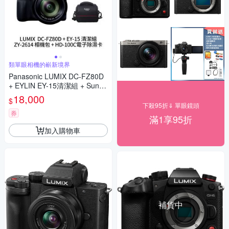
類單眼相機的嶄新境界
Panasonic LUMIX DC-FZ80D
+ EYLIN EY-15清潔組 + SunLi
ght ZY-2614相機包 + EirMai 銳
18,000
$
瑪 HD-100C電子除濕卡 FZ80
下殺95折⇓ 單眼鏡頭
D (公司貨)
券
滿1享95折
加入購物車
補貨中