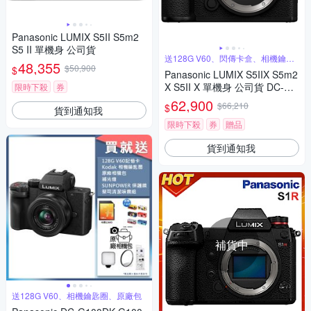
Panasonic LUMIX S5II S5m2
S5 II 單機身 公司貨
送128G V60、閃傳卡盒、相機鑰匙
48,355
圈
$50,900
$
Panasonic LUMIX S5IIX S5m2
X S5II X 單機身 公司貨 DC-S5
限時下殺
券
M2X
62,900
$66,210
$
貨到通知我
限時下殺
券
贈品
貨到通知我
補貨中
送128G V60、相機鑰匙圈、原廠包