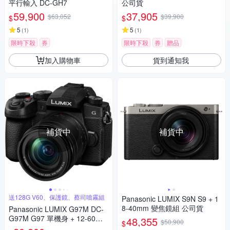
平行輸入 DC-GH7
公司貨
59,900
37,905
$63,052
$39,900
$
$
5
5
(
1
)
(
1
)
限時下殺
券
限時下殺
券
贈品
加入購物車
貨到通知我
補貨中
補貨中
送128G V60、保護鏡、蔡司噴霧組
Panasonic LUMIX S9N S9 + 1
8-40mm 變焦鏡組 公司貨
Panasonic LUMIX G97M DC-
G97M G97 單機身 + 12-60mm
48,355
$50,900
$
變焦鏡組 公司貨