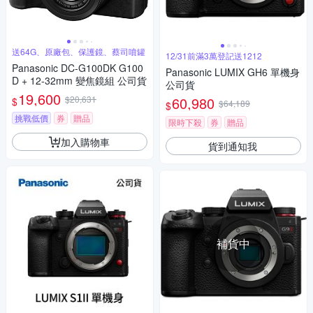
送64G、原廠包、保護鏡、蔡司噴罐
12/31前滿3萬登記送1212
Panasonic DC-G100DK G100
Panasonic LUMIX GH6 單機身
D + 12-32mm 變焦鏡組 公司貨
公司貨
19,600
$20,631
60,980
$
$64,189
$
挑戰低價
券
贈品
限時下殺
券
贈品
加入購物車
貨到通知我
補貨中