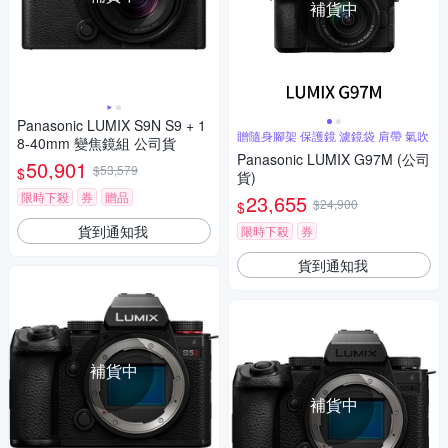
補貨中
Panasonic LUMIX S9N S9 + 1
贈隨身腳架 保護鏡 濾鏡袋 肩帶 氣吹
8-40mm 變焦鏡組 公司貨
Panasonic LUMIX G97M (公司
50,901
$53,579
$
貨)
限時下殺
券
贈品
23,655
$24,900
$
貨到通知我
限時下殺
券
貨到通知我
補貨中
補貨中