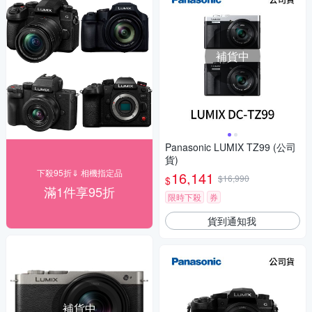
補貨中
Panasonic LUMIX TZ99 (公司
貨)
下殺95折⇓ 相機指定品
16,141
$16,990
$
滿1件享95折
限時下殺
券
貨到通知我
補貨中