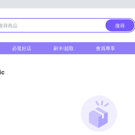
搜尋
必逛好店
刷卡/超取
會員專享
ic