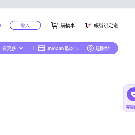
購物車
帳號綁定送
登入
看更多
uniopen 聯名卡
超贈點