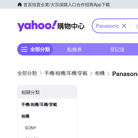
首頁
拍賣
企業/大宗採購入口
合作招商
App下載
Yahoo購物中心
Panasonic
全部分類
點換券
登記送
Panason
手機/相機/耳機/穿戴
相機
相關分類
手機/相機/耳機/穿戴
相機
SONY