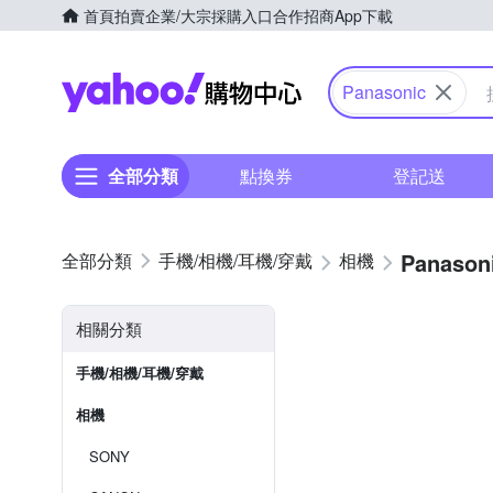
首頁
拍賣
企業/大宗採購入口
合作招商
App下載
Yahoo購物中心
Panasonic
全部分類
點換券
登記送
Panason
手機/相機/耳機/穿戴
相機
相關分類
手機/相機/耳機/穿戴
相機
SONY