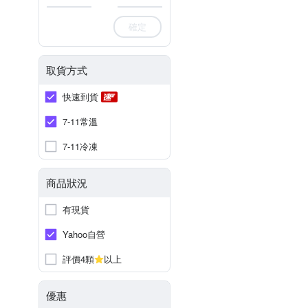
確定
取貨方式
快速到貨
7-11常溫
7-11冷凍
商品狀況
有現貨
Yahoo自營
評價4顆
以上
優惠