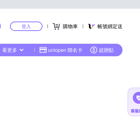
購物車
帳號綁定送
登入
看更多
uniopen 聯名卡
超贈點