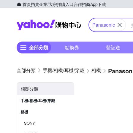
首頁
拍賣
企業/大宗採購入口
合作招商
App下載
Yahoo購物中心
Panasonic
全部分類
點換券
登記送
Panason
手機/相機/耳機/穿戴
相機
相關分類
手機/相機/耳機/穿戴
相機
SONY