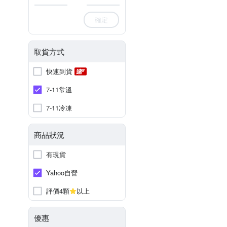
確定
取貨方式
快速到貨
7-11常溫
7-11冷凍
商品狀況
有現貨
Yahoo自營
評價4顆
以上
優惠