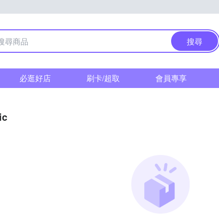
搜尋
必逛好店
刷卡/超取
會員專享
ic