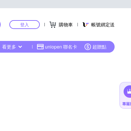
購物車
帳號綁定送
登入
看更多
uniopen 聯名卡
超贈點