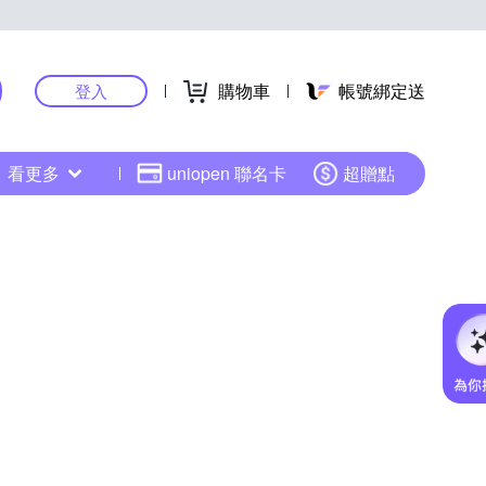
購物車
帳號綁定送
登入
看更多
uniopen 聯名卡
超贈點