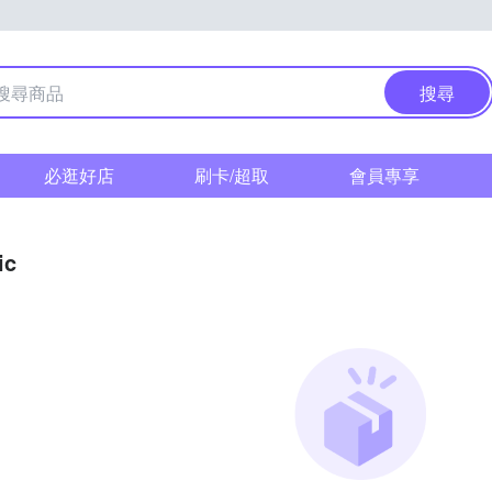
搜尋
必逛好店
刷卡/超取
會員專享
ic