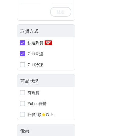
確定
取貨方式
快速到貨
7-11常溫
7-11冷凍
商品狀況
有現貨
Yahoo自營
評價4顆
以上
優惠