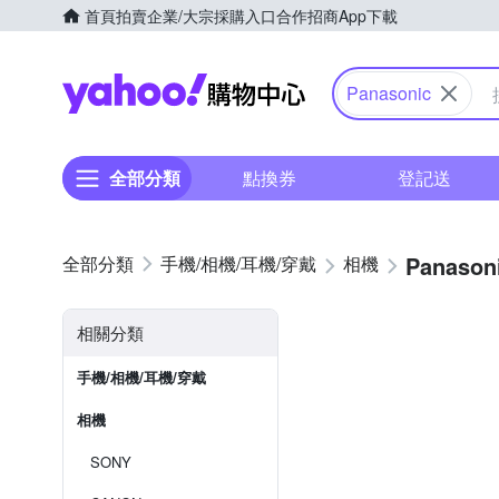
首頁
拍賣
企業/大宗採購入口
合作招商
App下載
Yahoo購物中心
Panasonic
全部分類
點換券
登記送
Panason
手機/相機/耳機/穿戴
相機
相關分類
手機/相機/耳機/穿戴
相機
SONY