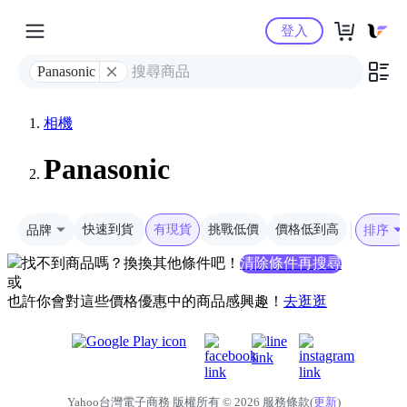
Yahoo購物中心
登入
Panasonic
相機
Panasonic
品牌
快速到貨
有現貨
挑戰低價
價格低到高
排序
找不到商品嗎？換換其他條件吧！
清除條件再搜尋
或
也許你會對這些價格優惠中的商品感興趣！
去逛逛
Yahoo台灣電子商務 版權所有 © 2026 服務條款(
更新
)