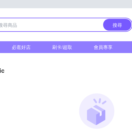
搜尋
必逛好店
刷卡/超取
會員專享
ic