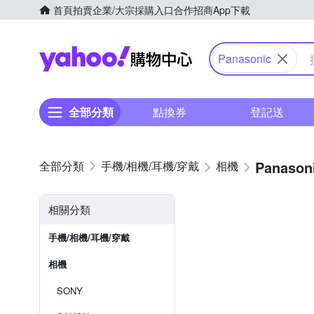
首頁
拍賣
企業/大宗採購入口
合作招商
App下載
Yahoo購物中心
Panasonic
全部分類
點換券
登記送
Panason
手機/相機/耳機/穿戴
相機
相關分類
手機/相機/耳機/穿戴
相機
SONY