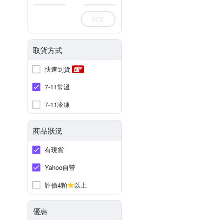
確定
取貨方式
快速到貨
7-11常溫
7-11冷凍
商品狀況
有現貨
Yahoo自營
評價4顆
以上
優惠