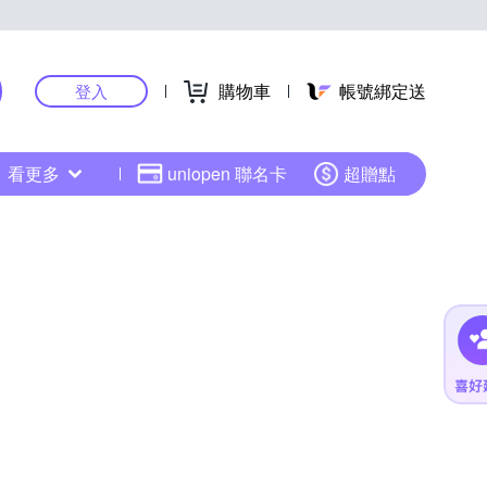
購物車
帳號綁定送
登入
看更多
uniopen 聯名卡
超贈點