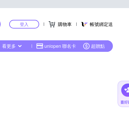
購物車
帳號綁定送
登入
看更多
uniopen 聯名卡
超贈點