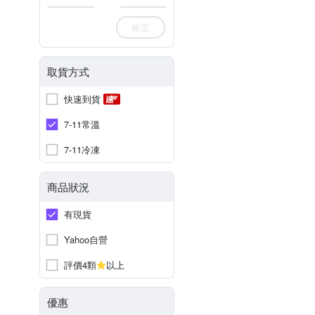
確定
取貨方式
快速到貨
7-11常溫
7-11冷凍
商品狀況
有現貨
Yahoo自營
評價4顆
以上
優惠