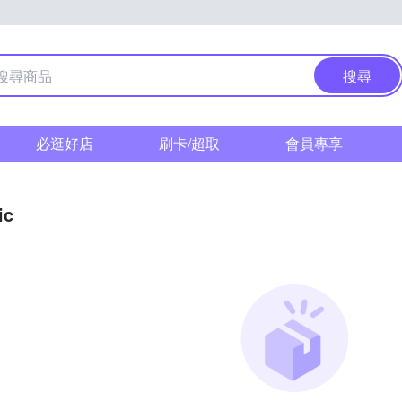
搜尋
必逛好店
刷卡/超取
會員專享
ic