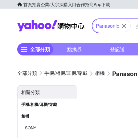
首頁
拍賣
企業/大宗採購入口
合作招商
App下載
Yahoo購物中心
Panasonic
全部分類
點換券
登記送
Panason
手機/相機/耳機/穿戴
相機
相關分類
手機/相機/耳機/穿戴
相機
SONY