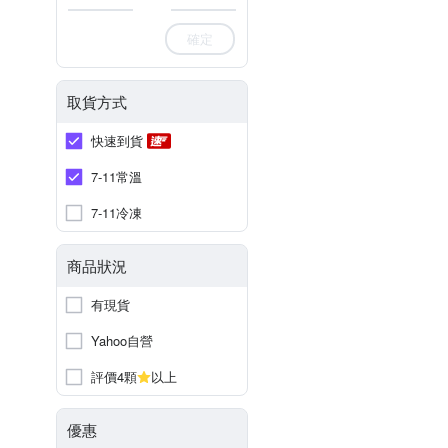
確定
取貨方式
快速到貨
7-11常溫
7-11冷凍
商品狀況
有現貨
Yahoo自營
評價4顆
以上
優惠