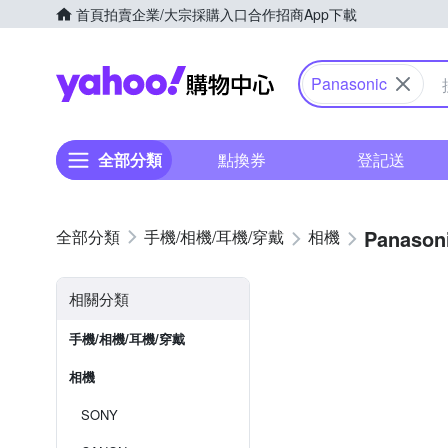
首頁
拍賣
企業/大宗採購入口
合作招商
App下載
Yahoo購物中心
Panasonic
全部分類
點換券
登記送
Panason
手機/相機/耳機/穿戴
相機
相關分類
手機/相機/耳機/穿戴
相機
SONY