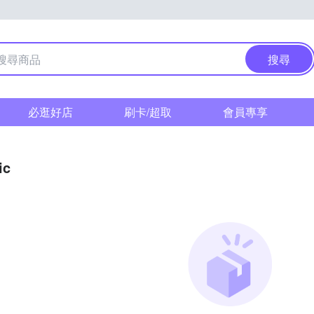
搜尋
必逛好店
刷卡/超取
會員專享
ic