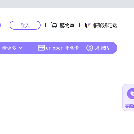
購物車
帳號綁定送
登入
看更多
uniopen 聯名卡
超贈點