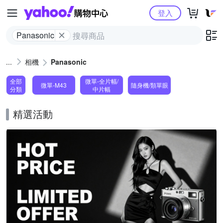
Yahoo購物中心
登入
Panasonic
相機
Panasonic
全部
微單-全片幅/
微單-M43
隨身機/類單眼
分類
中片幅
精選活動