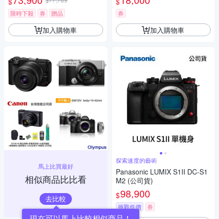
$
$
瑪 HD-100C電子除濕卡 FZ80
D (公司貨)
限時下殺
券
贈品
券
加入購物車
加入購物車
探索速度的藝術
馬上比買最好
Panasonic LUMIX S1II DC-S1
相似商品比比看
M2 (公司貨)
98,900
$
去比較
挑戰低價
券
現在可以馬上比較相似商品！