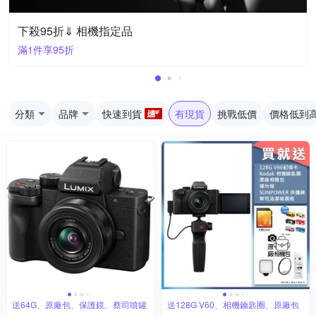
下殺95折⇓ 相機指定品
滿1件享95折
分類
品牌
快速到貨
有現貨
挑戰低價
價格低到
送64G、原廠包、保護鏡、蔡司噴罐
送128G V60、相機鑰匙圈、原廠包