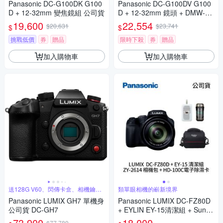
Panasonic DC-G100DK G100
Panasonic DC-G100DV G100
D + 12-32mm 變焦鏡組 公司貨
D + 12-32mm 鏡頭 + DMW-SH
GR2 三腳架握把組 公司貨
19,600
22,554
$20,631
$23,741
$
$
挑戰低價
券
贈品
限時下殺
券
贈品
加入購物車
加入購物車
送128G V60、閃傳卡盒、相機鑰匙
類單眼相機的嶄新境界
圈
Panasonic LUMIX GH7 單機身
Panasonic LUMIX DC-FZ80D
公司貨 DC-GH7
+ EYLIN EY-15清潔組 + SunLi
ght ZY-2614相機包 + EirMai 銳
73,900
18,000
$77,789