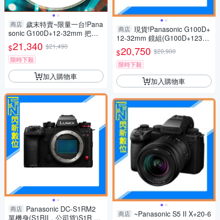
歲末特賣~限量一台!Pana
商店
現貨!Panasonic G100D+
商店
sonic G100D+12-32mm 把手
12-32mm 鏡組(G100D+123
組(G100D+1232+SHGR2，公
21,340
$21,490
2，公司貨)G100
$
20,750
司貨)
$20,900
$
限時下殺
限時下殺
加入購物車
加入購物車
Panasonic DC-S1RM2
商店
~Panasonic S5 II X+20-6
商店
單機身(S1RII，公司貨)S1R Ma