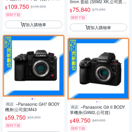
0mm 套組 (S5M2 XK,公司貨)
rk II S1R2
109,750
$109,900
S5IIXK
$
75,840
$75,990
$
限時下殺
限時下殺
加入購物車
加入購物車
~Panasonic GH7 BODY
商店
~Panasonic G9 II BODY
商店
機身(公司貨)M43
單機身(G9M2,公司貨)
59,750
$59,900
$
49,750
$49,900
$
限時下殺
限時下殺