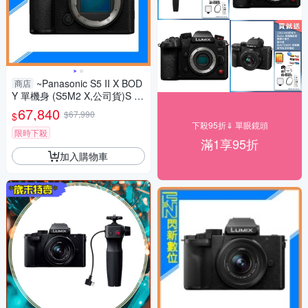
~Panasonic S5 II X BOD
商店
Y 單機身 (S5M2 X,公司貨)S 5II
X
67,840
$67,990
$
下殺95折⇓ 單眼鏡頭
限時下殺
滿1享95折
加入購物車