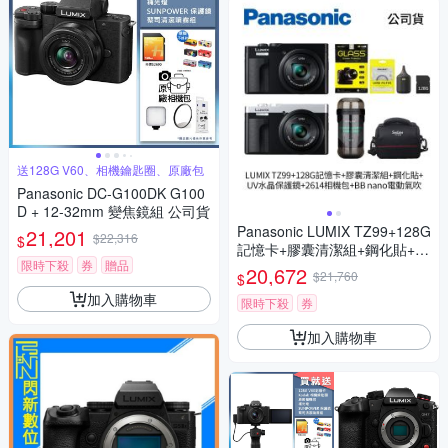
送128G V60、相機鑰匙圈、原廠包
Panasonic DC-G100DK G100
D + 12-32mm 變焦鏡組 公司貨
Panasonic LUMIX TZ99+128G
21,201
$22,316
$
記憶卡+膠囊清潔組+鋼化貼+水
限時下殺
券
贈品
晶保護鏡+2614相機包+NITEC
20,672
$21,760
$
ORE BB nano 迷你電動氣吹
加入購物車
(公司貨)
限時下殺
券
加入購物車