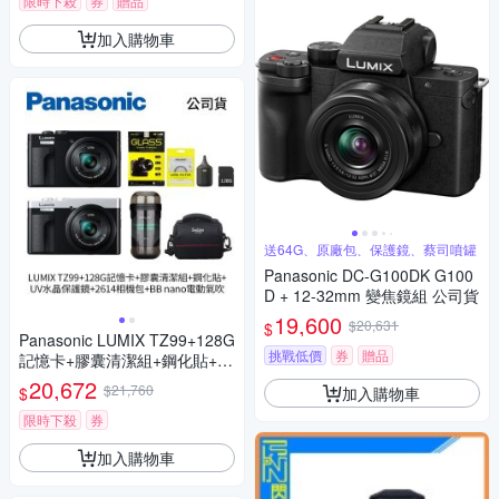
限時下殺
券
贈品
加入購物車
送64G、原廠包、保護鏡、蔡司噴罐
Panasonic DC-G100DK G100
D + 12-32mm 變焦鏡組 公司貨
19,600
$20,631
$
Panasonic LUMIX TZ99+128G
挑戰低價
券
贈品
記憶卡+膠囊清潔組+鋼化貼+水
晶保護鏡+2614相機包+NITEC
20,672
$21,760
加入購物車
$
ORE BB nano 迷你電動氣吹
(公司貨)
限時下殺
券
加入購物車