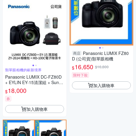
Panasonic LUMIX FZ80
商店
D (公司貨)類單眼相機
16,650
$16,800
$
類單眼相機的嶄新境界
限時下殺
Panasonic LUMIX DC-FZ80D
+ EYLIN EY-15清潔組 + SunLi
加入購物車
ght ZY-2614相機包 + EirMai 銳
18,000
$
瑪 HD-100C電子除濕卡 FZ80
D (公司貨)
券
加入購物車