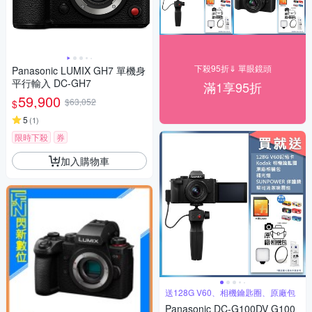
下殺95折⇓ 單眼鏡頭
Panasonic LUMIX GH7 單機身
平行輸入 DC-GH7
滿1享95折
59,900
$63,052
$
5
(
1
)
限時下殺
券
加入購物車
送128G V60、相機鑰匙圈、原廠包
Panasonic DC-G100DV G100