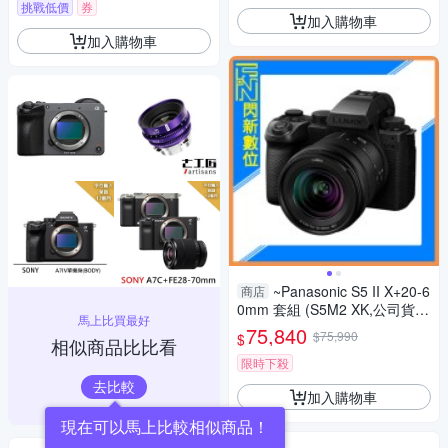
挑戰低價
券
加入購物車
加入購物車
~Panasonic S5 II X+20-6
商店
0mm 套組 (S5M2 XK,公司貨)
馬上比買最好
S5IIXK
75,840
$75,990
$
相似商品比比看
限時下殺
去比較
加入購物車
現在可以馬上比較相似商品！