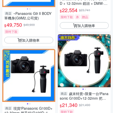
D + 12-32mm 鏡頭 + DMW-SH
GR2 三腳架握把組 公司貨
22,554
$23,741
$
~Panasonic G9 II BODY
商店
限時下殺
券
贈品
單機身(G9M2,公司貨)
49,750
$49,900
加入購物車
$
限時下殺
加入購物車
歲末特賣~限量一台!Pana
商店
sonic G100D+12-32mm 把手
組(G100D+1232+SHGR2，公
21,340
$21,490
$
司貨)
現貨!Panasonic G100D+
商店
限時下殺
12-32mm 把手組(G100D+123