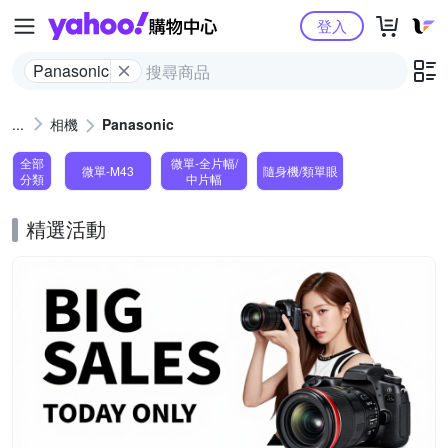
Yahoo購物中心
登入
Panasonic
相機
Panasonic
全部
微單-全片幅/
微單-M43
隨身機/類單眼
分類
中片幅
精選活動