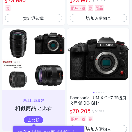
$
$
券
限時下殺
券
贈品
貨到通知我
加入購物車
Panasonic LUMIX GH7 單機身
馬上比買最好
公司貨 DC-GH7
相似商品比比看
70,205
$73,900
$
限時下殺
券
去比較
加入購物車
現在可以馬上比較相似商品！