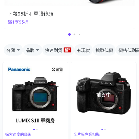
下殺95折⇓ 單眼鏡頭
滿1享95折
分類
品牌
快速到貨
有現貨
挑戰低價
價格低到
補貨中
探索速度的藝術
全片幅專業相機