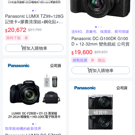
Panasonic LUMIX TZ99+128G
記憶卡+膠囊清潔組+鋼化貼+水
晶保護鏡+2614相機包+NITEC
20,672
$21,760
$
送64G、原廠包、保護鏡、蔡司噴罐
ORE BB nano 迷你電動氣吹
(公司貨)
限時下殺
券
Panasonic DC-G100DK G100
D + 12-32mm 變焦鏡組 公司貨
加入購物車
19,600
$20,631
$
挑戰低價
券
贈品
加入購物車
補貨中
類單眼相機的嶄新境界