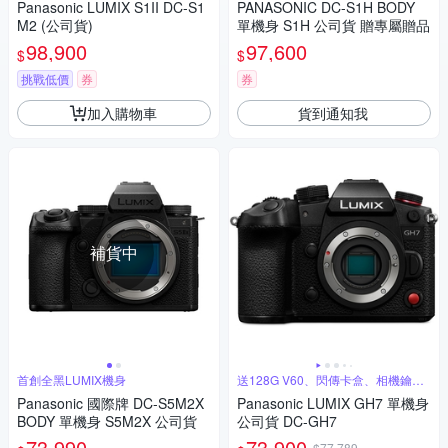
Panasonic LUMIX S1II DC-S1
PANASONIC DC-S1H BODY
M2 (公司貨)
單機身 S1H 公司貨 贈專屬贈品
98,900
97,600
$
$
挑戰低價
券
券
加入購物車
貨到通知我
補貨中
首創全黑LUMIX機身
送128G V60、閃傳卡盒、相機鑰匙
圈
Panasonic 國際牌 DC-S5M2X
Panasonic LUMIX GH7 單機身
BODY 單機身 S5M2X 公司貨
公司貨 DC-GH7
73,990
73,900
$77,789