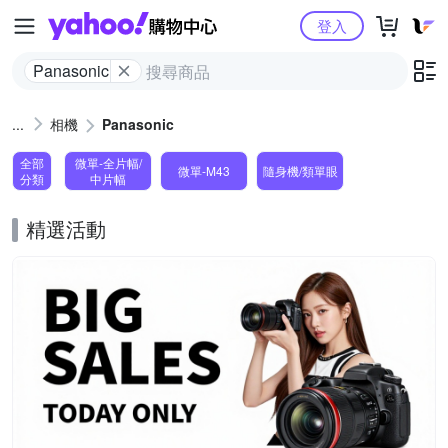
Yahoo購物中心
登入
Panasonic
相機
Panasonic
全部
微單-全片幅/
微單-M43
隨身機/類單眼
分類
中片幅
精選活動