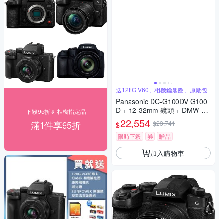
送128G V60、相機鑰匙圈、原廠包
Panasonic DC-G100DV G100
D + 12-32mm 鏡頭 + DMW-SH
下殺95折⇓ 相機指定品
GR2 三腳架握把組 公司貨
22,554
滿1件享95折
$23,741
$
限時下殺
券
贈品
加入購物車