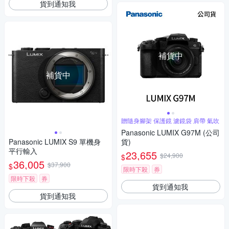
貨到通知我
補貨中
補貨中
贈隨身腳架 保護鏡 濾鏡袋 肩帶 氣吹
Panasonic LUMIX G97M (公司
Panasonic LUMIX S9 單機身
貨)
平行輸入
23,655
$24,900
$
36,005
$37,900
$
限時下殺
券
限時下殺
券
貨到通知我
貨到通知我