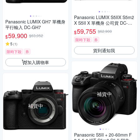
Panasonic LUMIX S5IIX S5m2
Panasonic LUMIX GH7 單機身
X S5II X 單機身 公司貨 DC-S5
平行輸入 DC-GH7
M2X
59,755
$62,900
$
59,900
$63,052
$
限時下殺
券
5
(
1
)
貨到通知我
限時下殺
券
加入購物車
補貨中
補貨中
Panasonic S5II + 20-60mm F