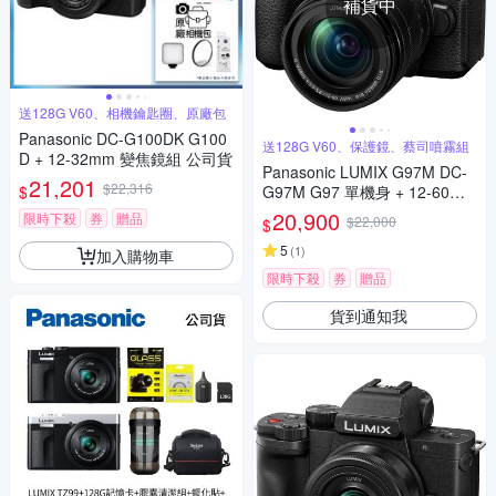
補貨中
送128G V60、相機鑰匙圈、原廠包
Panasonic DC-G100DK G100
送128G V60、保護鏡、蔡司噴霧組
D + 12-32mm 變焦鏡組 公司貨
Panasonic LUMIX G97M DC-
21,201
$22,316
$
G97M G97 單機身 + 12-60mm
變焦鏡組 公司貨
20,900
限時下殺
券
贈品
$22,000
$
5
(
1
)
加入購物車
限時下殺
券
贈品
貨到通知我