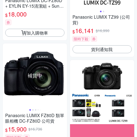
Panasonic LUMIX DC-FZ80D
+ EYLIN EY-15清潔組 + SunLi
ght ZY-2614相機包 + EirMai 銳
18,000
$
瑪 HD-100C電子除濕卡 FZ80
Panasonic LUMIX TZ99 (公司
D (公司貨)
貨)
券
16,141
$16,990
$
加入購物車
限時下殺
券
貨到通知我
補貨中
Panasonic LUMIX FZ80D 類單
眼相機 DC-FZ80D 公司貨
15,900
$16,736
$