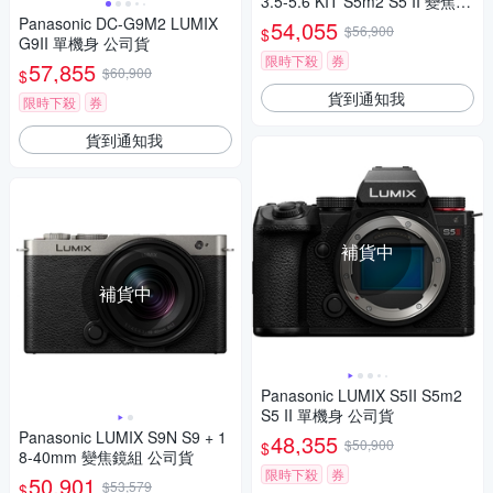
3.5-5.6 KIT S5m2 S5 II 變焦鏡
組 公司貨
Panasonic DC-G9M2 LUMIX
54,055
$56,900
$
G9II 單機身 公司貨
限時下殺
券
57,855
$60,900
$
貨到通知我
限時下殺
券
貨到通知我
補貨中
補貨中
Panasonic LUMIX S5II S5m2
S5 II 單機身 公司貨
Panasonic LUMIX S9N S9 + 1
48,355
$50,900
$
8-40mm 變焦鏡組 公司貨
限時下殺
券
50,901
$53,579
$