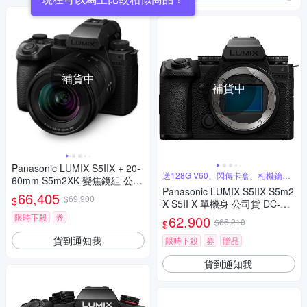
補貨中
補貨中
Panasonic LUMIX S5IIX + 20-
送128G V60、閃傳卡盒、相機鑰匙
60mm S5m2XK 變焦鏡組 公司
圈
Panasonic LUMIX S5IIX S5m2
貨 DC-S5M2XK
66,405
$69,900
$
X S5II X 單機身 公司貨 DC-S5
M2X
限時下殺
券
62,900
$66,210
$
貨到通知我
限時下殺
券
贈品
貨到通知我