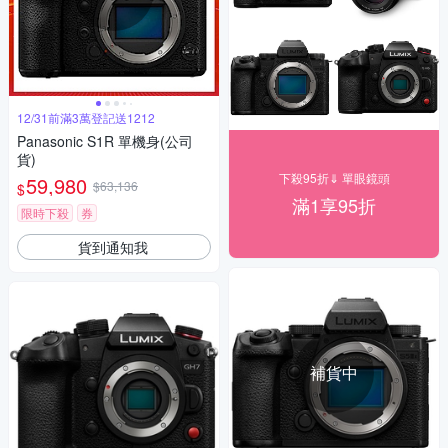
12/31前滿3萬登記送1212
Panasonic S1R 單機身(公司
貨)
下殺95折⇓ 單眼鏡頭
59,980
$63,136
$
滿1享95折
限時下殺
券
貨到通知我
補貨中