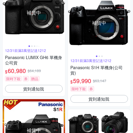
補貨中
補貨中
12/31前滿3萬登記送1212
Panasonic LUMIX GH6 單機身
12/31前滿3萬登記送1212
公司貨
Panasonic S1H 單機身(公司
60,980
$64,189
$
貨)
限時下殺
券
贈品
59,990
$63,147
$
貨到通知我
限時下殺
券
貨到通知我
補貨中