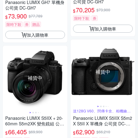
公司貨 DC-GH7
Panasonic LUMIX GH7 單機身
公司貨 DC-GH7
70,205
$73,900
$
73,900
$77,789
$
限時下殺
券
限時下殺
券
贈品
加入購物車
加入購物車
補貨中
補貨中
送128G V60、閃傳卡盒、相機鑰匙
圈
Panasonic LUMIX S5IIX + 20-
Panasonic LUMIX S5IIX S5m2
60mm S5m2XK 變焦鏡組 公司
X S5II X 單機身 公司貨 DC-S5
貨 DC-S5M2XK
M2X
66,405
62,900
$69,900
$66,210
$
$