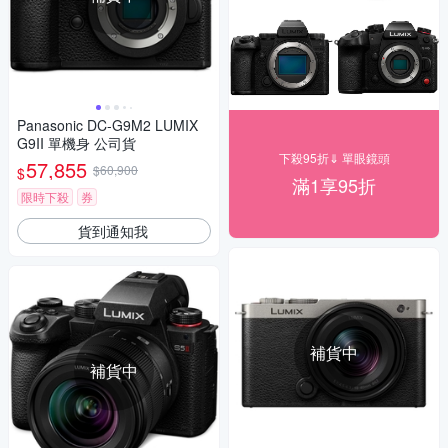
Panasonic DC-G9M2 LUMIX
G9II 單機身 公司貨
下殺95折⇓ 單眼鏡頭
57,855
$60,900
$
滿1享95折
限時下殺
券
貨到通知我
補貨中
補貨中