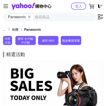
Yahoo購物中心
登入
Panasonic
相機
Panasonic
全部
微單-全片幅/
微單-M43
隨身機/類單眼
分類
中片幅
精選活動