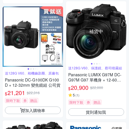
補貨中
送128G V60、保護鏡、蔡司噴霧組
送128G V60、相機鑰匙圈、原廠包
Panasonic LUMIX G97M DC-
Panasonic DC-G100DK G100
G97M G97 單機身 + 12-60mm
D + 12-32mm 變焦鏡組 公司貨
變焦鏡組 公司貨
20,900
$22,000
$
21,201
$22,316
$
5
(
1
)
限時下殺
券
贈品
限時下殺
券
贈品
加入購物車
貨到通知我