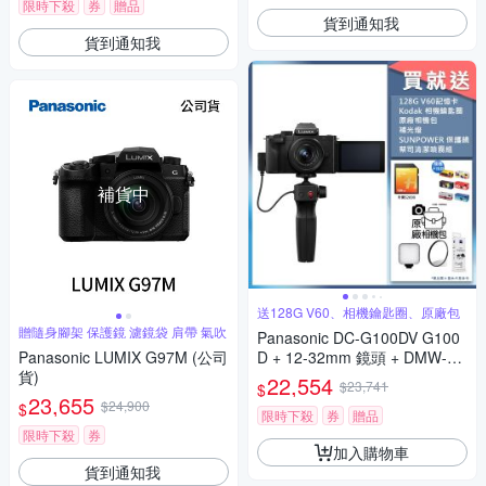
限時下殺
券
贈品
貨到通知我
貨到通知我
補貨中
送128G V60、相機鑰匙圈、原廠包
贈隨身腳架 保護鏡 濾鏡袋 肩帶 氣吹
Panasonic DC-G100DV G100
Panasonic LUMIX G97M (公司
D + 12-32mm 鏡頭 + DMW-SH
貨)
GR2 三腳架握把組 公司貨
22,554
$23,741
$
23,655
$24,900
$
限時下殺
券
贈品
限時下殺
券
加入購物車
貨到通知我