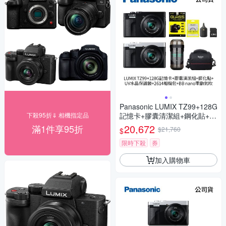
Panasonic LUMIX TZ99+128G
下殺95折⇓ 相機指定品
記憶卡+膠囊清潔組+鋼化貼+水
晶保護鏡+2614相機包+NITEC
20,672
滿1件享95折
$21,760
$
ORE BB nano 迷你電動氣吹
(公司貨)
限時下殺
券
加入購物車