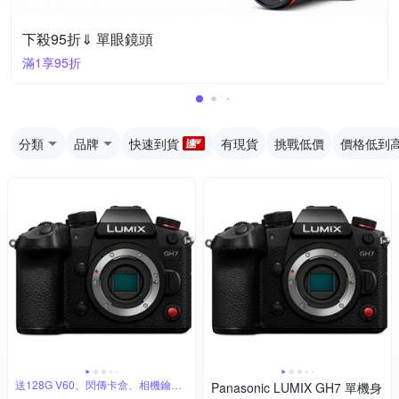
下殺95折⇓ 單眼鏡頭
滿1享95折
分類
品牌
快速到貨
有現貨
挑戰低價
價格低到
送128G V60、閃傳卡盒、相機鑰匙
Panasonic LUMIX GH7 單機身
圈