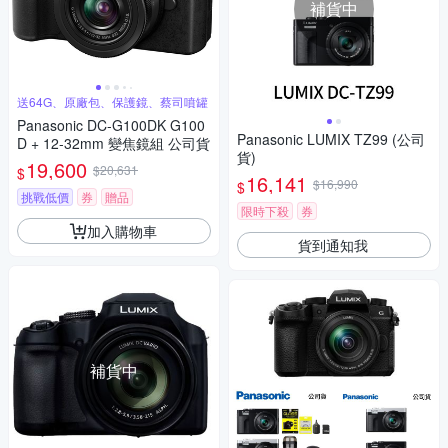
補貨中
送64G、原廠包、保護鏡、蔡司噴罐
Panasonic DC-G100DK G100
Panasonic LUMIX TZ99 (公司
D + 12-32mm 變焦鏡組 公司貨
貨)
19,600
$20,631
$
16,141
$16,990
$
挑戰低價
券
贈品
限時下殺
券
加入購物車
貨到通知我
補貨中