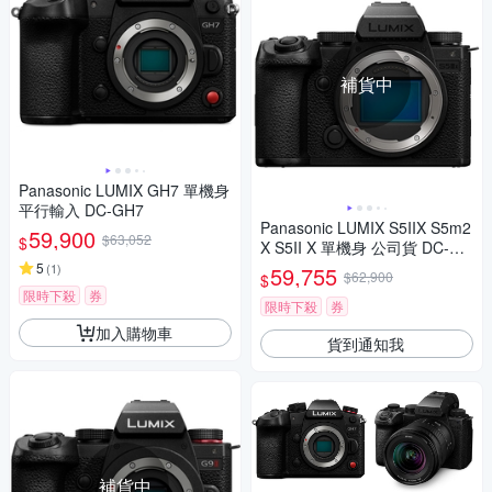
補貨中
Panasonic LUMIX GH7 單機身
平行輸入 DC-GH7
Panasonic LUMIX S5IIX S5m2
59,900
$63,052
$
X S5II X 單機身 公司貨 DC-S5
M2X
5
(
1
)
59,755
$62,900
$
限時下殺
券
限時下殺
券
加入購物車
貨到通知我
補貨中