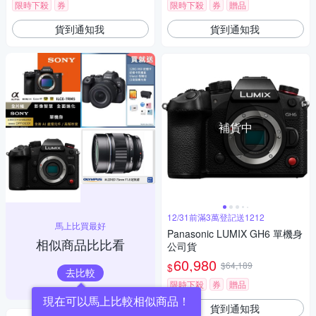
限時下殺
券
限時下殺
券
贈品
貨到通知我
貨到通知我
補貨中
12/31前滿3萬登記送1212
馬上比買最好
Panasonic LUMIX GH6 單機身
相似商品比比看
公司貨
60,980
$64,189
$
去比較
限時下殺
券
贈品
現在可以馬上比較相似商品！
貨到通知我