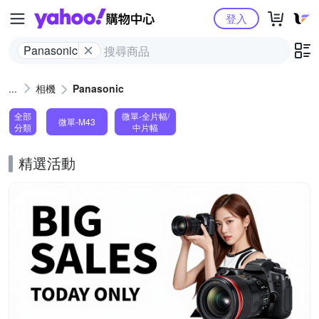
Yahoo購物中心
登入
Panasonic
相機
Panasonic
全部
微單-全片幅/
微單-M43
分類
中片幅
精選活動