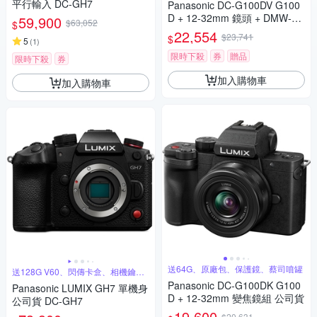
平行輸入 DC-GH7
Panasonic DC-G100DV G100
D + 12-32mm 鏡頭 + DMW-SH
59,900
$63,052
$
GR2 三腳架握把組 公司貨
22,554
$23,741
$
5
(
1
)
限時下殺
券
贈品
限時下殺
券
加入購物車
加入購物車
送64G、原廠包、保護鏡、蔡司噴罐
送128G V60、閃傳卡盒、相機鑰匙
圈
Panasonic DC-G100DK G100
Panasonic LUMIX GH7 單機身
D + 12-32mm 變焦鏡組 公司貨
公司貨 DC-GH7
19,600
$20,631