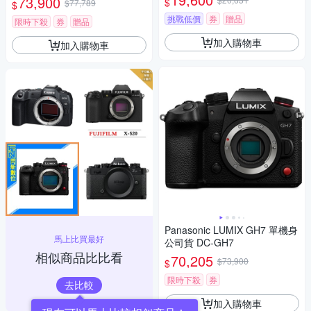
73,900
$
$77,789
$
挑戰低價
券
贈品
限時下殺
券
贈品
加入購物車
加入購物車
Panasonic LUMIX GH7 單機身
馬上比買最好
公司貨 DC-GH7
相似商品比比看
70,205
$73,900
$
限時下殺
券
去比較
加入購物車