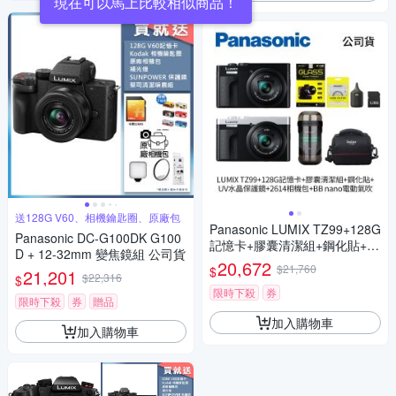
現在可以馬上比較相似商品！
送128G V60、相機鑰匙圈、原廠包
Panasonic LUMIX TZ99+128G
Panasonic DC-G100DK G100
記憶卡+膠囊清潔組+鋼化貼+水
D + 12-32mm 變焦鏡組 公司貨
晶保護鏡+2614相機包+NITEC
20,672
$21,760
$
21,201
ORE BB nano 迷你電動氣吹
$22,316
$
(公司貨)
限時下殺
券
限時下殺
券
贈品
加入購物車
加入購物車