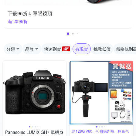
下殺95折⇓ 單眼鏡頭
滿1享95折
分類
品牌
快速到貨
有現貨
挑戰低價
價格低到
送128G V60、相機鑰匙圈、原廠包
Panasonic LUMIX GH7 單機身