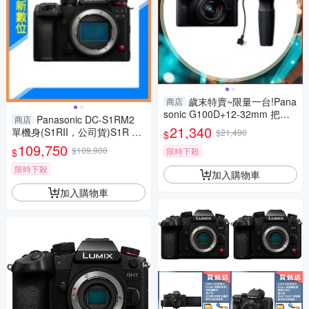
歲末特賣~限量一台!Pana
商店
sonic G100D+12-32mm 把手
Panasonic DC-S1RM2
商店
組(G100D+1232+SHGR2，公
21,340
單機身(S1RII，公司貨)S1R Ma
$21,490
$
司貨)
rk II S1R2
109,750
$109,900
限時下殺
$
限時下殺
加入購物車
加入購物車