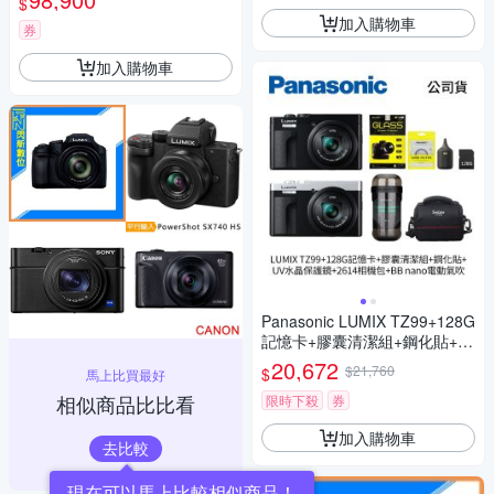
$
加入購物車
券
加入購物車
Panasonic LUMIX TZ99+128G
記憶卡+膠囊清潔組+鋼化貼+水
晶保護鏡+2614相機包+NITEC
20,672
$21,760
$
馬上比買最好
ORE BB nano 迷你電動氣吹
相似商品比比看
(公司貨)
限時下殺
券
加入購物車
去比較
現在可以馬上比較相似商品！