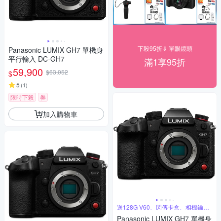
下殺95折⇓ 單眼鏡頭
Panasonic LUMIX GH7 單機身
平行輸入 DC-GH7
滿1享95折
59,900
$63,052
$
5
(
1
)
限時下殺
券
加入購物車
送128G V60、閃傳卡盒、相機鑰匙
圈
Panasonic LUMIX GH7 單機身