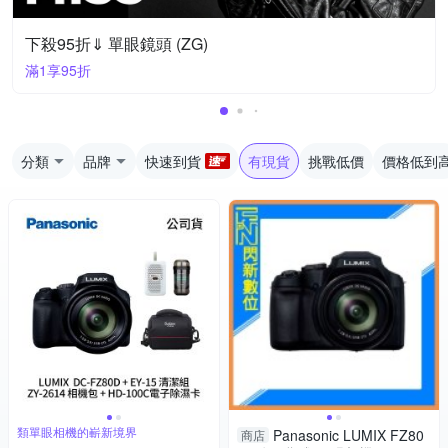
下殺95折⇓ 單眼鏡頭 (ZG)
滿1享95折
分類
品牌
快速到貨
有現貨
挑戰低價
價格低到
類單眼相機的嶄新境界
Panasonic LUMIX FZ80
商店