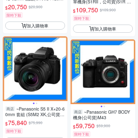
單機身(S1RII，公司貨)S1R Ma
2，公司貨)G100
20,750
$20,900
rk II S1R2
$
109,750
$109,900
$
限時下殺
限時下殺
加入購物車
加入購物車
~Panasonic S5 II X+20-6
商店
~Panasonic GH7 BODY
商店
0mm 套組 (S5M2 XK,公司貨)
機身(公司貨)M43
S5IIXK
75,840
$75,990
$
59,750
$59,900
$
限時下殺
限時下殺