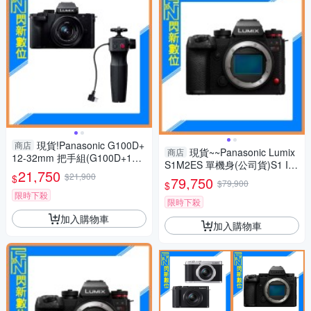
現貨!Panasonic G100D+
商店
現貨~~Panasonic Lumix
商店
12-32mm 把手組(G100D+123
S1M2ES 單機身(公司貨)S1 II
2+SHGR2，公司貨)G100
21,750
$21,900
ES
$
79,750
$79,900
$
限時下殺
限時下殺
加入購物車
加入購物車