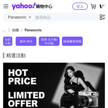
Yahoo購物中心
登入
Panasonic
相機
Panasonic
全部
微單-全片幅/
微單-M43
隨身機/類單眼
分類
中片幅
精選活動