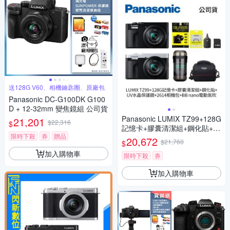
送128G V60、相機鑰匙圈、原廠包
Panasonic DC-G100DK G100
D + 12-32mm 變焦鏡組 公司貨
Panasonic LUMIX TZ99+128G
21,201
$22,316
$
記憶卡+膠囊清潔組+鋼化貼+水
限時下殺
券
贈品
晶保護鏡+2614相機包+NITEC
20,672
$21,760
$
ORE BB nano 迷你電動氣吹
加入購物車
(公司貨)
限時下殺
券
加入購物車