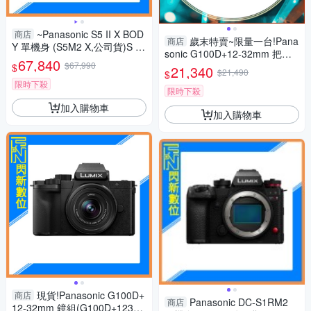
~Panasonic S5 II X BOD
商店
歲末特賣~限量一台!Pana
商店
Y 單機身 (S5M2 X,公司貨)S 5II
sonic G100D+12-32mm 把手
X
67,840
$67,990
組(G100D+1232+SHGR2，公
$
21,340
$21,490
$
司貨)
限時下殺
限時下殺
加入購物車
加入購物車
現貨!Panasonic G100D+
商店
Panasonic DC-S1RM2
商店
12-32mm 鏡組(G100D+123