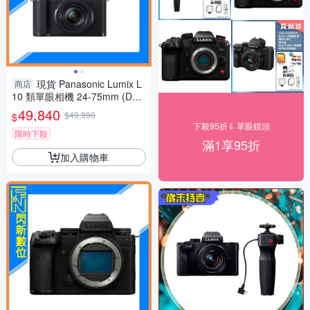
現貨 Panasonic Lumix L
商店
10 類單眼相機 24-75mm (DC-
L10,公司貨)
49,840
$49,990
$
下殺95折⇓ 單眼鏡頭
限時下殺
滿1享95折
加入購物車