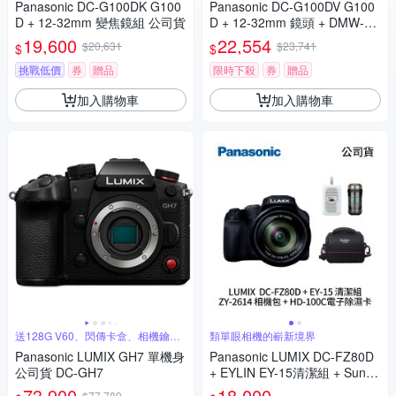
Panasonic DC-G100DK G100
Panasonic DC-G100DV G100
D + 12-32mm 變焦鏡組 公司貨
D + 12-32mm 鏡頭 + DMW-SH
GR2 三腳架握把組 公司貨
19,600
22,554
$20,631
$23,741
$
$
挑戰低價
券
贈品
限時下殺
券
贈品
加入購物車
加入購物車
送128G V60、閃傳卡盒、相機鑰匙
類單眼相機的嶄新境界
圈
Panasonic LUMIX GH7 單機身
Panasonic LUMIX DC-FZ80D
公司貨 DC-GH7
+ EYLIN EY-15清潔組 + SunLi
ght ZY-2614相機包 + EirMai 銳
73,900
18,000
$77,789