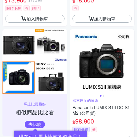
$
$
瑪 HD-100C電子除濕卡 FZ80
D (公司貨)
限時下殺
券
贈品
券
加入購物車
加入購物車
探索速度的藝術
馬上比買最好
Panasonic LUMIX S1II DC-S1
相似商品比比看
M2 (公司貨)
98,900
$
去比較
挑戰低價
券
現在可以馬上比較相似商品！