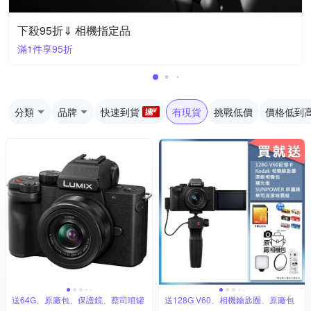
下殺95折⇓ 相機指定品
滿1件享95折
分類
品牌
快速到貨
有現貨
挑戰低價
價格低到
送64G、原廠包、保護鏡、蔡司噴罐
送128G V60、相機鑰匙圈、原廠包