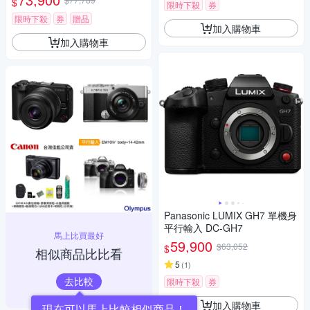
$
限時下殺
券
限時下殺
券
贈品
加入購物車
加入購物車
Panasonic LUMIX GH7 單機身
平行輸入 DC-GH7
馬上比買最好
59,900
$63,052
$
相似商品比比看
5
(
1
)
去比較
限時下殺
券
加入購物車
現在可以馬上比較相似商品！