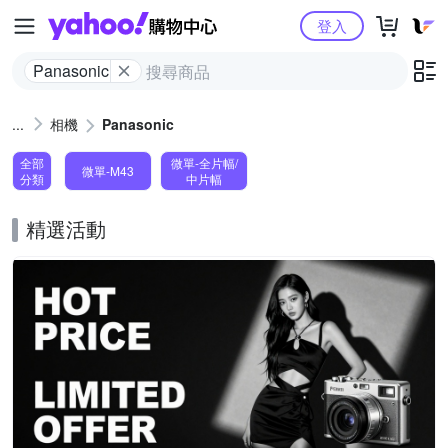
Yahoo購物中心
登入
Panasonic
相機
Panasonic
全部
微單-全片幅/
微單-M43
分類
中片幅
精選活動