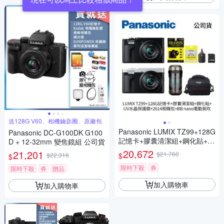
送128G V60、相機鑰匙圈、原廠包
Panasonic LUMIX TZ99+128G
Panasonic DC-G100DK G100
記憶卡+膠囊清潔組+鋼化貼+水
D + 12-32mm 變焦鏡組 公司貨
晶保護鏡+2614相機包+NITEC
20,672
21,201
$21,760
$
$22,316
$
ORE BB nano 迷你電動氣吹
(公司貨)
限時下殺
券
限時下殺
券
贈品
加入購物車
加入購物車