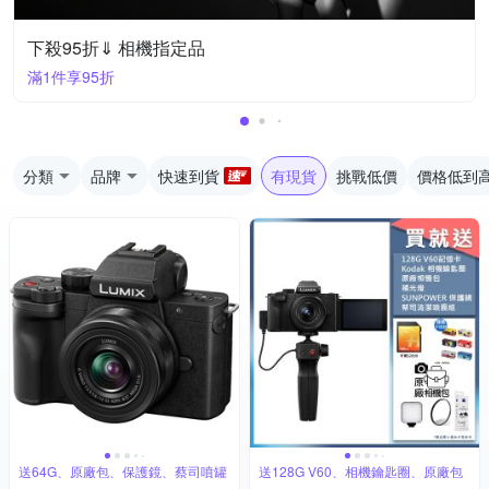
下殺95折⇓ 相機指定品
滿1件享95折
分類
品牌
快速到貨
有現貨
挑戰低價
價格低到
送64G、原廠包、保護鏡、蔡司噴罐
送128G V60、相機鑰匙圈、原廠包